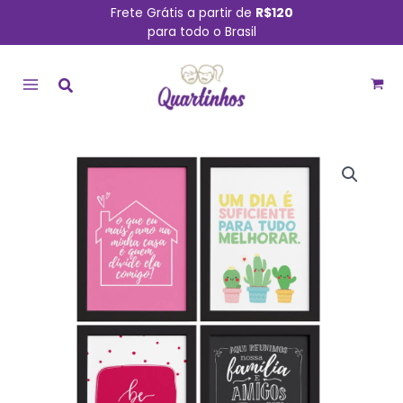
Ir
Frete Grátis a partir de
R$120
para todo o Brasil
para
MAIN
o
conteúdo
MENU
Quadros
com
Frases
Alegria
Moldura
Preta
22x32cm
4un
quantidade