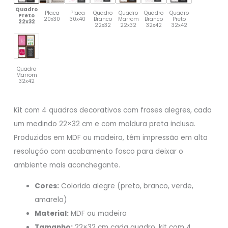
Quadro
Placa
Placa
Quadro
Quadro
Quadro
Quadro
Preto
20x30
30x40
Branco
Marrom
Branco
Preto
22x32
22x32
22x32
32x42
32x42
Quadro
Marrom
32x42
Kit com 4 quadros decorativos com frases alegres, cada
um medindo 22×32 cm e com moldura preta inclusa.
Produzidos em MDF ou madeira, têm impressão em alta
resolução com acabamento fosco para deixar o
ambiente mais aconchegante.
Cores:
Colorido alegre (preto, branco, verde,
amarelo)
Material:
MDF ou madeira
Tamanho:
22×32 cm cada quadro, kit com 4