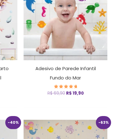
arto
Adesivo de Parede Infantil
l
Fundo do Mar
R$
69,90
R$
19,90
Avaliação
5.00
de 5
O
O
-40%
-63%
eço
preço
preço
ual
original
atual
era:
é: