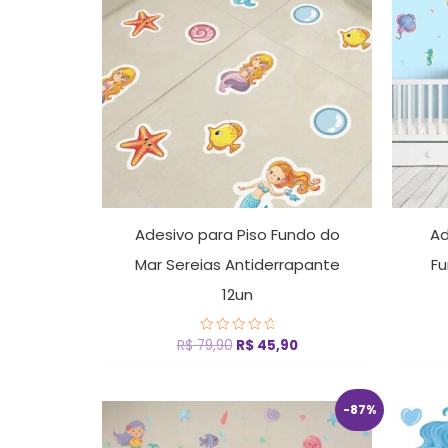
R$ 79,90.
R$ 45,90.
Adesivo para Piso Fundo do
Ad
Mar Sereias Antiderrapante
Fu
12un
R$
79,90
R$
45,90
Avaliação
0
de
5
O
O
-87%
preço
preço
original
atual