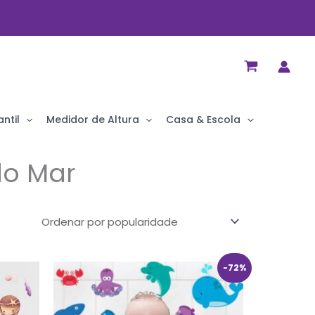
ntil
Medidor de Altura
Casa & Escola
do Mar
O
O
-72%
preço
preço
original
atual
era:
é:
R$ 69,90.
R$ 19,90.