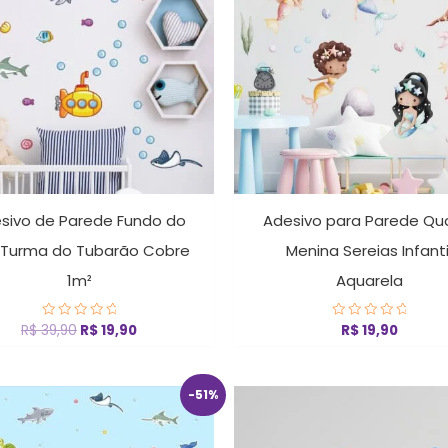
sivo de Parede Fundo do
Adesivo para Parede Qu
 Turma do Tubarão Cobre
Menina Sereias Infanti
1m²
Aquarela
R$
39,90
R$
19,90
R$
19,90
Avaliação
Avaliação
0
0
de
de
5
5
O
O
O
O
-51%
preço
preço
preço
pr
original
atual
original
at
era:
é:
era:
é: