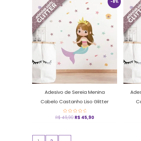
O
O
-8%
preço
preço
original
atual
era:
é:
R$ 49,90.
R$ 45,90.
Adesivo de Sereia Menina
Ades
Cabelo Castanho Liso Glitter
C
R$
49,90
R$
45,90
Avaliação
0
de
5