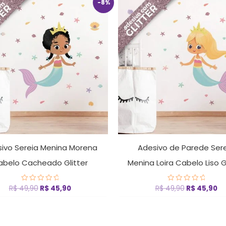
O
O
O
O
-8%
preço
preço
preço
pr
original
atual
original
at
era:
é:
era:
é:
R$ 49,90.
R$ 45,90.
R$ 49,90.
R$
ivo Sereia Menina Morena
Adesivo de Parede Ser
abelo Cacheado Glitter
Menina Loira Cabelo Liso G
R$
49,90
R$
45,90
R$
49,90
R$
45,90
Avaliação
Avaliação
0
0
de
de
5
5