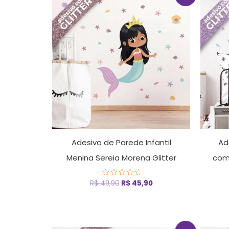
preço
preço
original
atual
era:
é:
R$ 49,90.
R$ 45,90.
Adesivo de Parede Infantil
Ad
Menina Sereia Morena Glitter
com 
R$
49,90
R$
45,90
Avaliação
0
de
5