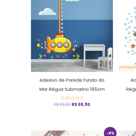
original
atual
era:
é:
R$ 89,90.
R$ 65,90.
Adesivo de Parede Fundo do
Ad
Mar Régua Submarino 165cm
Rég
R$
89,90
R$
65,90
Avaliação
0
de
5
O
O
-8%