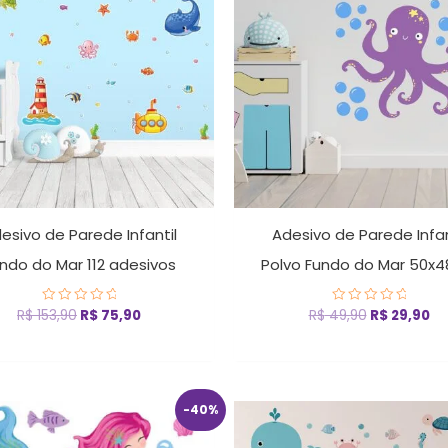
R$ 153,90.
R$ 75,90.
R$ 49,90.
R$
esivo de Parede Infantil
Adesivo de Parede Infan
ndo do Mar 112 adesivos
Polvo Fundo do Mar 50x
R$
153,90
R$
75,90
R$
49,90
R$
29,90
Avaliação
Avaliação
0
0
de
de
5
5
O
O
O
O
-40%
preço
preço
preço
pr
original
atual
original
at