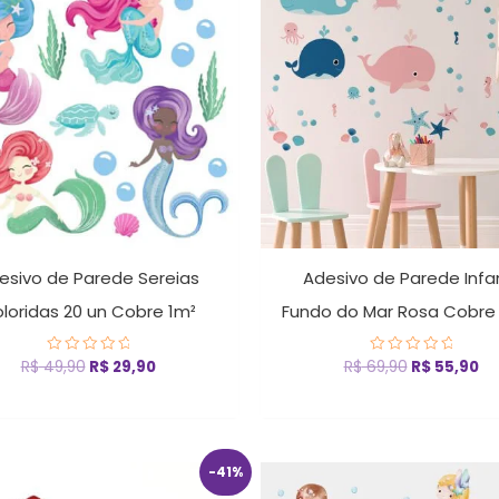
era:
é:
era:
é:
R$ 49,90.
R$ 29,90.
R$ 69,90.
R$
esivo de Parede Sereias
Adesivo de Parede Infan
loridas 20 un Cobre 1m²
Fundo do Mar Rosa Cobre 
R$
49,90
R$
29,90
R$
69,90
R$
55,90
Avaliação
Avaliação
0
0
de
de
5
5
O
O
-41%
preço
preço