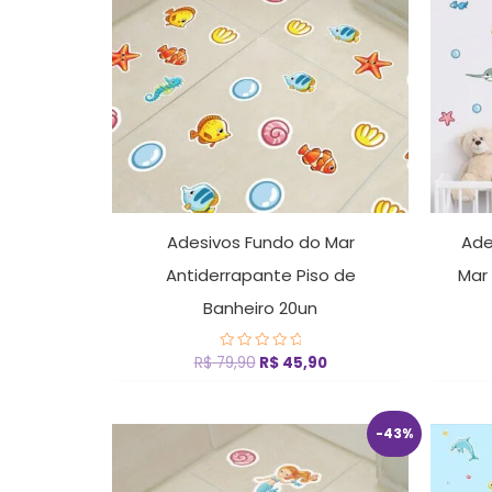
Adesivos Fundo do Mar
Ade
Antiderrapante Piso de
Mar
Banheiro 20un
R$
79,90
R$
45,90
Avaliação
0
de
5
O
O
-43%
preço
preço
original
atual
era:
é: