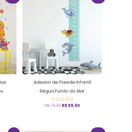
reço
preço
preço
ual
original
atual
era:
é:
 119,90.
R$ 79,90.
R$ 59,90.
ias
Adesivo de Parede Infantil
ou
Régua Fundo do Mar
R$
79,90
R$
59,90
Avaliação
0
de
5