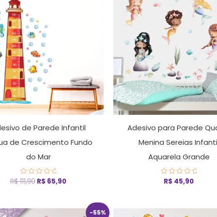
original
atual
era:
é:
R$ 111,90.
R$ 65,90.
esivo de Parede Infantil
Adesivo para Parede Qu
ua de Crescimento Fundo
Menina Sereias Infanti
do Mar
Aquarela Grande
R$
111,90
R$
65,90
R$
45,90
Avaliação
Avaliação
0
0
de
de
5
5
O
O
O
O
-55%