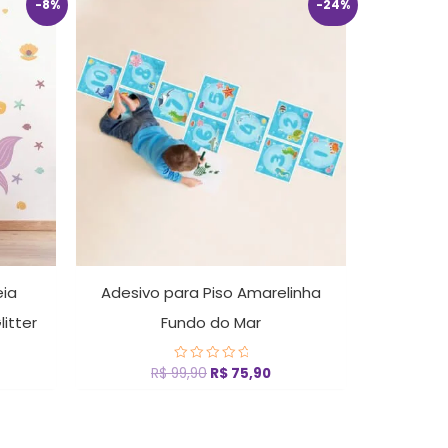
O
O
-8%
-24%
eço
preço
preço
ual
original
atual
era:
é:
 45,90.
R$ 99,90.
R$ 75,90.
eia
Adesivo para Piso Amarelinha
litter
Fundo do Mar
R$
99,90
R$
75,90
Avaliação
0
de
5