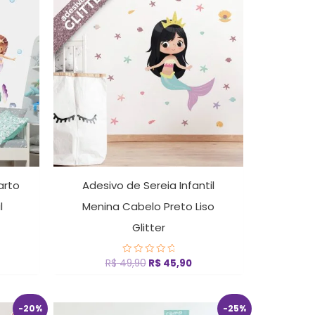
original
atual
era:
é:
R$ 49,90.
R$ 45,90.
arto
Adesivo de Sereia Infantil
l
Menina Cabelo Preto Liso
Glitter
R$
49,90
R$
45,90
Avaliação
0
de
5
O
O
-20%
-25%