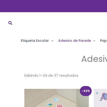
Ir
para
o
conteúdo
Etiqueta Escolar
Adesivo de Parede
Pap
Adesi
Classificado
Exibindo 1–24 de 37 resultados
por
popularidade
O
O
-43%
preço
preço
original
atual
era:
é:
R$ 79,90.
R$ 45,90.