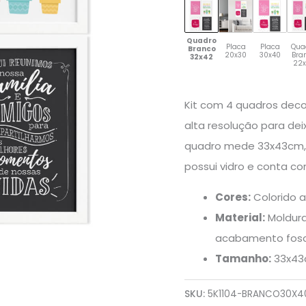
quantidade
Quadro
Placa
Placa
Qua
Branco
20x30
30x40
Bra
32x42
22
Kit com 4 quadros dec
alta resolução para d
quadro mede 33x43cm, 
possui vidro e conta c
Cores:
Colorido a
Material:
Moldura
acabamento fos
Tamanho:
33x43c
SKU:
5K1104-BRANCO30X4