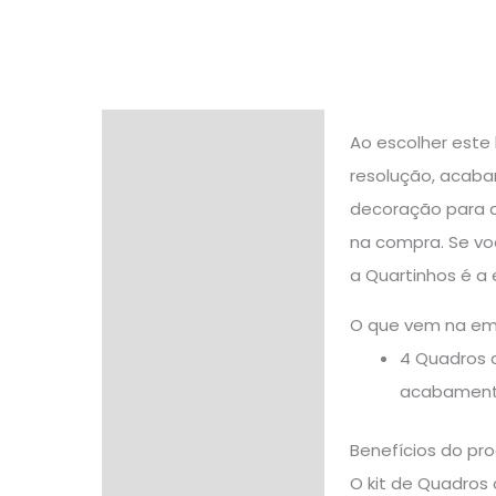
Descrição
Ao escolher este
resolução, acabam
Informação adicional
decoração para q
Avaliações (0)
na compra. Se v
a Quartinhos é a 
O que vem na e
4 Quadros 
acabamento 
Benefícios do pr
O kit de Quadros