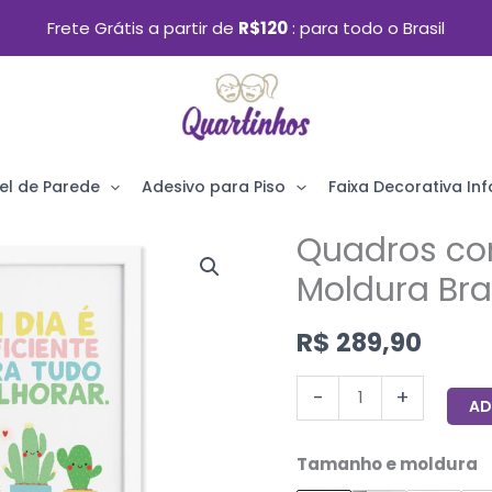
Frete Grátis a partir de
R$120
para todo o Brasil
el de Parede
Adesivo para Piso
Faixa Decorativa Infa
Quadros co
Quadros
com
Moldura Br
Frases
R$
289,90
Alegria
Moldura
-
+
AD
Branca
33x43cm
Tamanho e moldura
4un