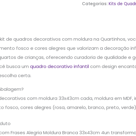
Categorias:
Kits de Quad
 kit de quadros decorativos com moldura na Quartinhos, v
ento fosco e cores alegres que valorizam a decoração infa
uartos de crianças, oferecendo curadoria de qualidade e g
ocê busca um
quadro decorativo infantil
com design encanta
escolha certa.
mbalagem?
decorativos com moldura 33x43cm cada, moldura em MDF, 
fosco, cores alegres (rosa, amarelo, branco, preto, verde)
oduto
 com Frases Alegria Moldura Branca 33x43cm 4un transfor