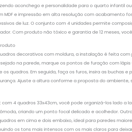
razendo aconchego e personalidade para o quarto infantil o
m MDF e impressão em alta resolução com acabamento fosc
essivos de luz. O conjunto com 4 unidades permite composi
rador. Com produto não tóxico e garantia de 12 meses, você
produto
quadros decorativos com moldura, a instalação é feita com p
esejado na parede, marque os pontos de furação com lápis 
 os quadros. Em seguida, faça os furos, insira as buchas e
rança. Ajuste a altura conforme a proposta do ambiente
kit com 4 quadros 33x43cm, você pode organizá-los lado a 
ômoda, criando um ponto focal delicado e acolhedor. Ou
quadros em cima e dois embaixo, ideal para paredes maiore
ribuindo os tons mais intensos com os mais claros para deix