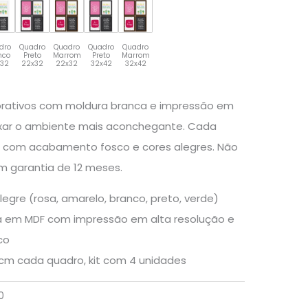
dro
Quadro
Quadro
Quadro
Quadro
nco
Preto
Marrom
Preto
Marrom
x32
22x32
22x32
32x42
32x42
orativos com moldura branca e impressão em
eixar o ambiente mais aconchegante. Cada
com acabamento fosco e cores alegres. Não
om garantia de 12 meses.
legre (rosa, amarelo, branco, preto, verde)
 em MDF com impressão em alta resolução e
co
m cada quadro, kit com 4 unidades
0