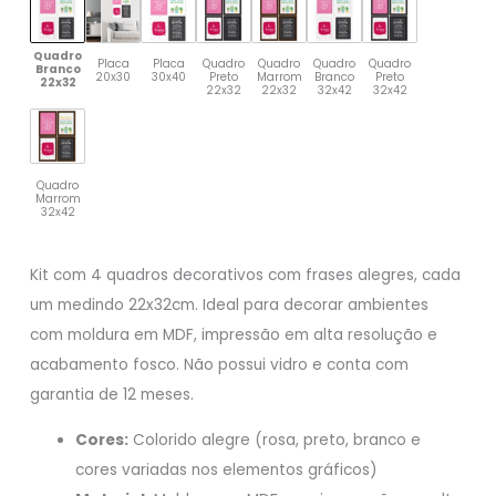
Quadro
Placa
Placa
Quadro
Quadro
Quadro
Quadro
Branco
20x30
30x40
Preto
Marrom
Branco
Preto
22x32
22x32
22x32
32x42
32x42
Quadro
Marrom
32x42
Kit com 4 quadros decorativos com frases alegres, cada
um medindo 22x32cm. Ideal para decorar ambientes
com moldura em MDF, impressão em alta resolução e
acabamento fosco. Não possui vidro e conta com
garantia de 12 meses.
Cores:
Colorido alegre (rosa, preto, branco e
cores variadas nos elementos gráficos)