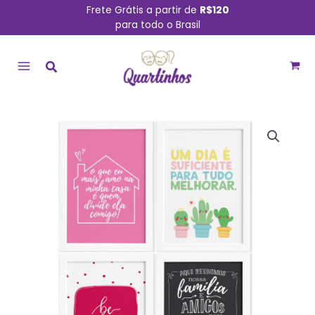
Ir
Frete Grátis a partir de
R$120
para todo o Brasil
para
MAIN
o
conteúdo
MENU
Quadros
com
Frases
Alegria
Moldura
Branca
22x32cm
4un
quantidade