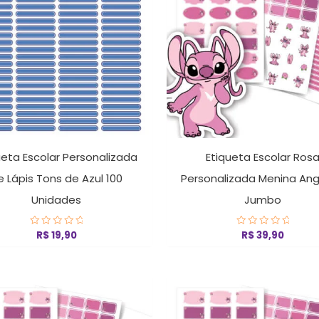
ueta Escolar Personalizada
Etiqueta Escolar Ros
e Lápis Tons de Azul 100
Personalizada Menina Ange
Unidades
Jumbo
R$
19,90
R$
39,90
Avaliação
Avaliação
0
0
de
de
5
5