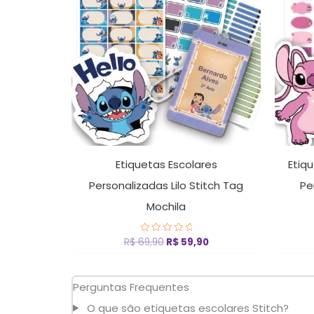
R$ 69,90.
R$ 59,90.
Etiquetas Escolares
Etiq
Personalizadas Lilo Stitch Tag
Pe
Mochila
R$
69,90
R$
59,90
Avaliação
0
de
5
Perguntas Frequentes
O que são etiquetas escolares Stitch?