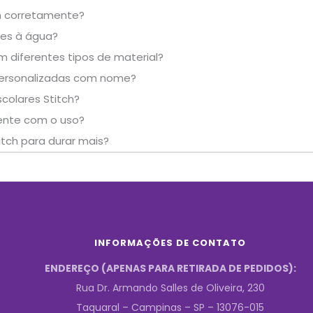
ch corretamente?
tes à água?
m diferentes tipos de material?
 personalizadas com nome?
colares Stitch?
mente com o uso?
tch para durar mais?
INFORMAÇÕES DE CONTATO
ENDEREÇO (APENAS PARA RETIRADA DE PEDIDOS):
Rua Dr. Armando Salles de Oliveira, 230
Taquaral – Campinas – SP – 13076-015