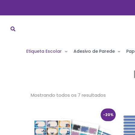
Ir
para
o
conteúdo
Etiqueta Escolar
Adesivo de Parede
Pap
Classificado
Mostrando todos os 7 resultados
por
popularidad
O
O
-20%
preço
preço
original
atual
era:
é:
R$ 49,90.
R$ 39,90.