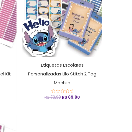
a
Etiquetas Escolares
l Kit
Personalizadas Lilo Stitch 2 Tag
Mochila
R$
78,90
R$
69,90
Avaliação
0
de
5