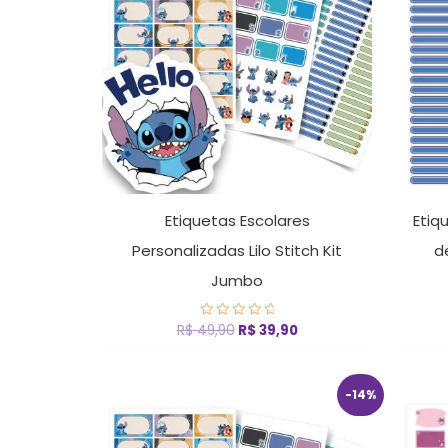
Etiquetas Escolares
Etiq
Personalizadas Lilo Stitch Kit
d
Jumbo
R$
49,90
R$
39,90
Avaliação
0
de
5
O
O
-14%
preço
preço
original
atual
era:
é: