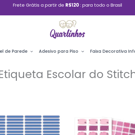
Frete Grátis a partir de
R$120
para todo o Brasil
el de Parede
Adesivo para Piso
Faixa Decorativa Infa
Etiqueta Escolar do Stitc
e