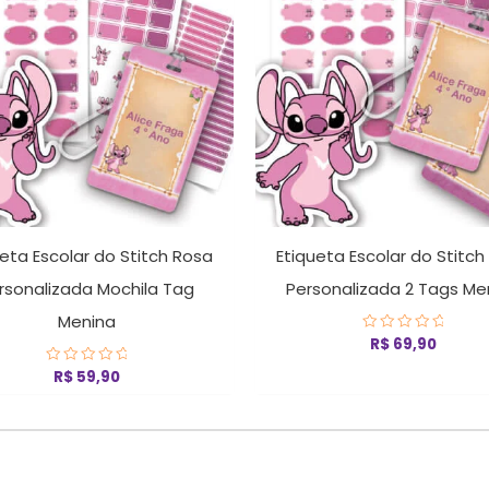
ueta Escolar do Stitch Rosa
Etiqueta Escolar do Stitch
rsonalizada Mochila Tag
Personalizada 2 Tags Me
Menina
R$
69,90
Avaliação
0
de
R$
59,90
Avaliação
5
0
de
5