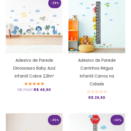
preço
preço
-38%
original
atual
era:
é:
R$ 79,90.
R$ 49,90.
Adesivo de Parede
Adesivo de Parede
Dinossauro Baby Azul
Carrinhos Régua
Infantil Cobre 2,8m²
Infantil Carros na
Cidade
R$
79,90
Avaliação
R$
49,90
5
de 5
Avaliação
R$
29,90
0
de
5
O
O
O
O
preço
preço
preço
preço
-45%
-40%
original
atual
original
atual
era:
é:
era:
é: