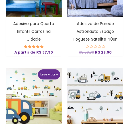
Adesivo para Quarto
Adesivo de Parede
Infantil Carros na
Astronauta Espaço
Cidade
Foguete Satélite 40un
A partir de
Avaliação
R$
37,90
R$
69,90
Avaliação
R$
29,90
5
0
de 5
de
5
O
O
preço
preço
Leve + por -
original
atual
era:
é:
R$ 69,90.
R$ 29,90.