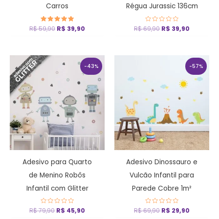
Carros
Régua Jurassic 136cm
R$
59,90
Avaliação
R$
39,90
R$
69,90
Avaliação
R$
39,90
5
0
de 5
de
5
O
O
O
O
preço
preço
preço
preço
-43%
-57%
original
atual
original
atual
era:
é:
era:
é:
R$ 79,90.
R$ 45,90.
R$ 69,90.
R$ 29,90
Adesivo para Quarto
Adesivo Dinossauro e
de Menino Robôs
Vulcão Infantil para
Infantil com Glitter
Parede Cobre 1m²
R$
79,90
Avaliação
R$
45,90
R$
69,90
Avaliação
R$
29,90
0
0