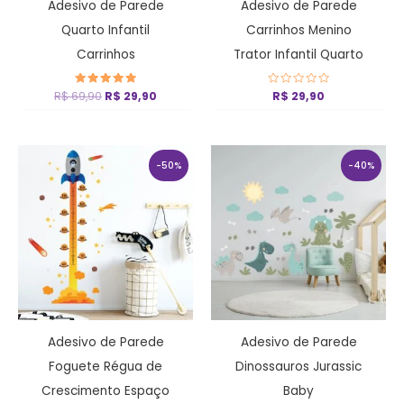
Adesivo de Parede
Adesivo de Parede
Quarto Infantil
Carrinhos Menino
Carrinhos
Trator Infantil Quarto
R$
69,90
Avaliação
R$
29,90
Avaliação
R$
29,90
5
0
de 5
de
5
O
O
O
O
preço
preço
preço
preço
-50%
-40%
original
atual
original
atual
era:
é:
era:
é:
R$ 79,90.
R$ 39,90.
R$ 99,90.
R$ 59,90
Adesivo de Parede
Adesivo de Parede
Foguete Régua de
Dinossauros Jurassic
Crescimento Espaço
Baby