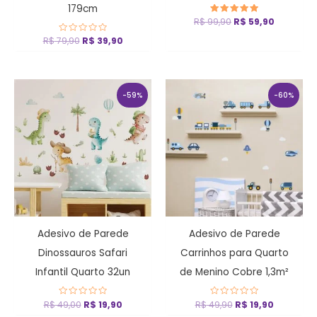
179cm
R$
99,90
Avaliação
R$
59,90
5
de 5
R$
79,90
Avaliação
R$
39,90
0
de
5
O
O
O
O
preço
preço
preço
preço
-59%
-60%
original
atual
original
atual
era:
é:
era:
é:
R$ 49,00.
R$ 19,90.
R$ 49,90.
R$ 19,90.
Adesivo de Parede
Adesivo de Parede
Dinossauros Safari
Carrinhos para Quarto
Infantil Quarto 32un
de Menino Cobre 1,3m²
R$
49,00
Avaliação
R$
19,90
R$
49,90
Avaliação
R$
19,90
0
0