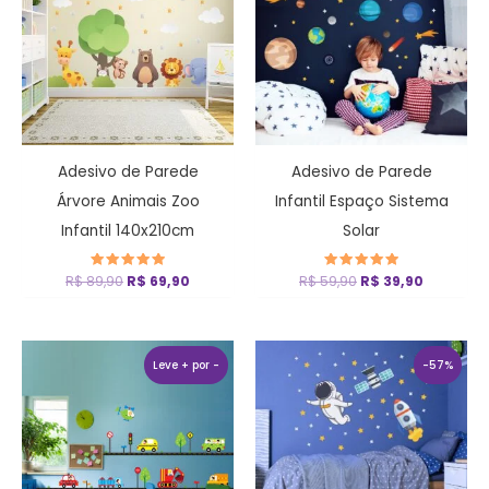
R$ 89,90.
R$ 69,90.
R$ 59,90.
R$ 39,90
Adesivo de Parede
Adesivo de Parede
Árvore Animais Zoo
Infantil Espaço Sistema
Infantil 140x210cm
Solar
R$
89,90
Avaliação
R$
69,90
R$
59,90
Avaliação
R$
39,90
5.00
5
de 5
de 5
O
O
preço
preço
Leve + por -
-57%
original
atual
era:
é:
R$ 69,90.
R$ 29,90