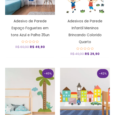
Adesivo de Parede
Adesivos de Parede
Espaço Foguetes em
Infantil Meninos
tons Azul e Palha 35un
Brincando Colorido
Quarto
R$
69,90
Avaliação
R$
49,90
0
de
R$
49,90
Avaliação
R$
29,90
5
0
de
5
O
O
O
O
preço
preço
preço
preço
-40%
-42%
original
atual
original
atual
era:
é:
era:
é:
R$ 109,90.
R$ 65,90.
R$ 129,90.
R$ 75,90