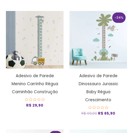
de
de
5
5
O
O
preço
preço
-34%
original
atual
era:
é:
R$ 99,90.
R$ 65,90
Adesivo de Parede
Adesivo de Parede
Menino Carrinho Régua
Dinossauro Jurassic
Caminhão Construção
Baby Régua
Crescimento
Avaliação
R$
29,90
0
de
R$
99,90
Avaliação
R$
65,90
5
0
de
5
O
O