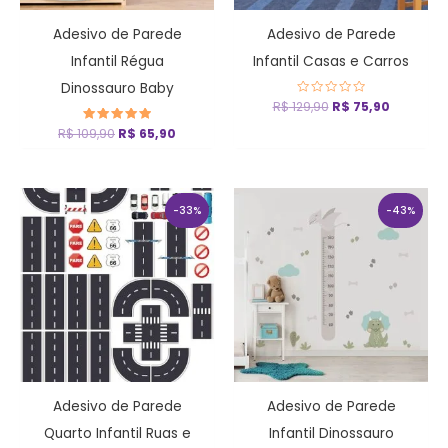
Adesivo de Parede
Adesivo de Parede
Infantil Régua
Infantil Casas e Carros
Dinossauro Baby
R$
129,90
Avaliação
R$
75,90
0
de
R$
109,90
Avaliação
R$
65,90
5
5
de 5
O
O
O
O
preço
preço
preço
preço
-33%
-43%
original
atual
original
atual
era:
é:
era:
é:
R$ 59,90.
R$ 39,90.
R$ 69,90.
R$ 39,90
Adesivo de Parede
Adesivo de Parede
Quarto Infantil Ruas e
Infantil Dinossauro