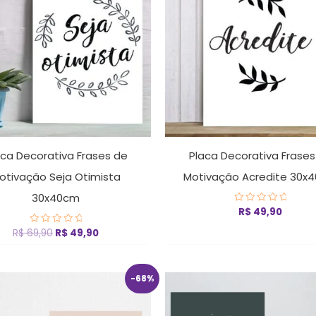
aca Decorativa Frases de
Placa Decorativa Frases
otivação Seja Otimista
Motivação Acredite 30x
30x40cm
R$
49,90
Avaliação
0
de
R$
69,90
R$
49,90
Avaliação
5
0
de
5
O
O
O
O
-68%
preço
preço
preço
pr
original
atual
original
at
era:
é:
era:
é: