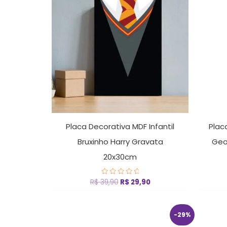
era:
é:
R$ 39,90.
R$ 29,90.
Placa Decorativa MDF Infantil
Plac
Bruxinho Harry Gravata
Geo
20x30cm
R$
39,90
R$
29,90
Avaliação
0
de
5
O
O
-29%
preço
preço