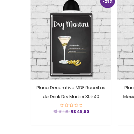
O
O
-29%
preço
preço
original
atual
era:
é:
R$ 69,90.
R$ 49,90.
Placa Decorativa MDF Receitas
Plac
de Drink Dry Martini 30×40
Mexi
R$
69,90
R$
49,90
Avaliação
0
de
5