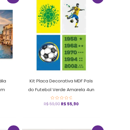
eço
preço
preço
ual
original
atual
era:
é:
 49,90.
R$ 59,90.
R$ 55,90.
lia
Kit Placa Decorativa MDF País
cm
do Futebol Verde Amarela 4un
R$
59,90
R$
55,90
Avaliação
0
de
5