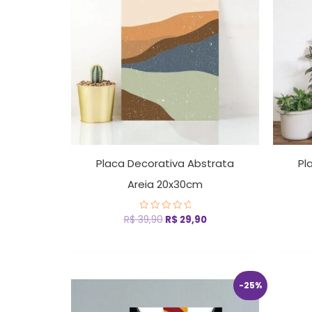
R$ 39,90.
R$ 29,90.
Placa Decorativa Abstrata
Pl
Areia 20x30cm
R$
39,90
R$
29,90
Avaliação
0
de
5
O
O
-25%
preço
preço
original
atual