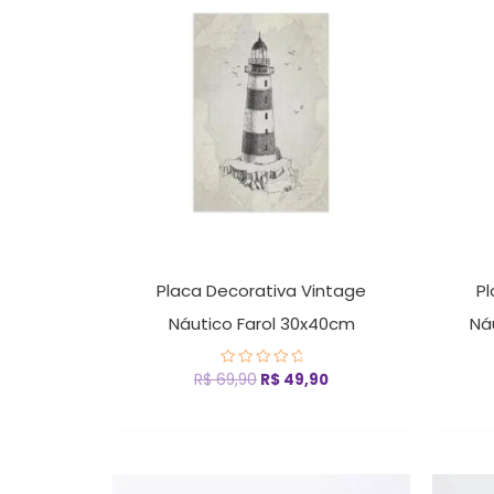
original
atual
era:
é:
R$ 69,90.
R$ 49,90.
Placa Decorativa Vintage
Pl
Náutico Farol 30x40cm
Ná
R$
69,90
R$
49,90
Avaliação
0
de
5