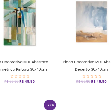
era:
é:
era:
é:
R$ 69,90.
R$ 49,90.
R$ 69,90.
R$
a Decorativa MDF Abstrato
Placa Decorativa MDF Abs
métrico Pintura 30x40cm
Deserto 30x40cm
R$
69,90
R$
49,90
R$
69,90
R$
49,90
Avaliação
Avaliação
0
0
de
de
5
5
O
O
O
O
-29%
preço
preço
preço
pr