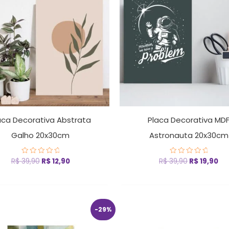
R$ 39,90.
R$ 12,90.
R$ 39,90.
R$ 
aca Decorativa Abstrata
Placa Decorativa MD
Galho 20x30cm
Astronauta 20x30cm
R$
39,90
R$
12,90
R$
39,90
R$
19,90
Avaliação
Avaliação
0
0
de
de
5
5
O
O
O
O
-29%
preço
preço
preço
pr
original
atual
original
at