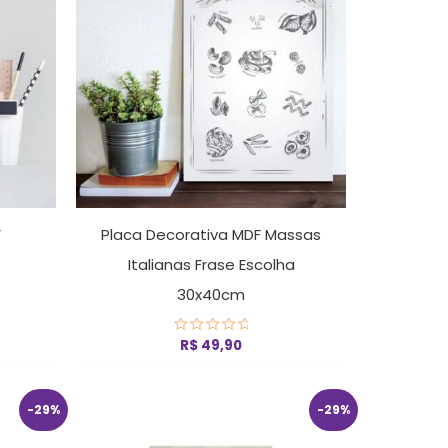
19,90.
F
Placa Decorativa MDF Massas
Italianas Frase Escolha
30x40cm
R$
49,90
Avaliação
0
de
5
O
O
-29%
-29%
eço
preço
preço
ual
original
atual