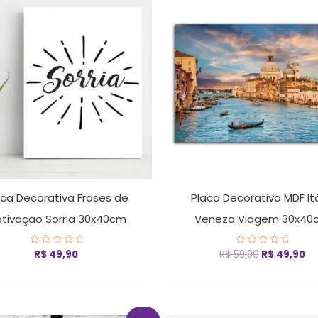
preço
pr
original
at
era:
é:
R$ 59,90.
R$
aca Decorativa Frases de
Placa Decorativa MDF Itá
tivação Sorria 30x40cm
Veneza Viagem 30x40
R$
49,90
R$
59,90
R$
49,90
Avaliação
Avaliação
0
0
de
de
5
5