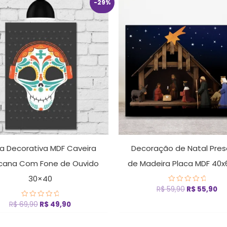
O
O
O
O
-29%
preço
preço
preço
pr
original
atual
original
at
era:
é:
era:
é:
R$ 69,90.
R$ 49,90.
R$ 59,90.
R$
a Decorativa MDF Caveira
Decoração de Natal Pres
cana Com Fone de Ouvido
de Madeira Placa MDF 40
30×40
R$
59,90
R$
55,90
Avaliação
0
de
R$
69,90
R$
49,90
Avaliação
5
0
de
5