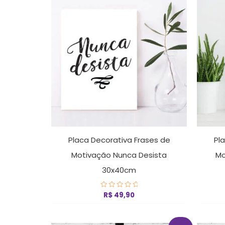
Placa Decorativa Frases de
Pl
Motivação Nunca Desista
Mo
30x40cm
R$
49,90
Avaliação
0
de
5