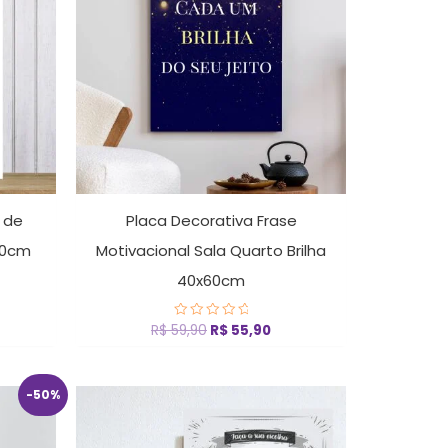
 de
Placa Decorativa Frase
40cm
Motivacional Sala Quarto Brilha
40x60cm
R$
59,90
R$
55,90
Avaliação
0
de
5
-50%
eço
ual