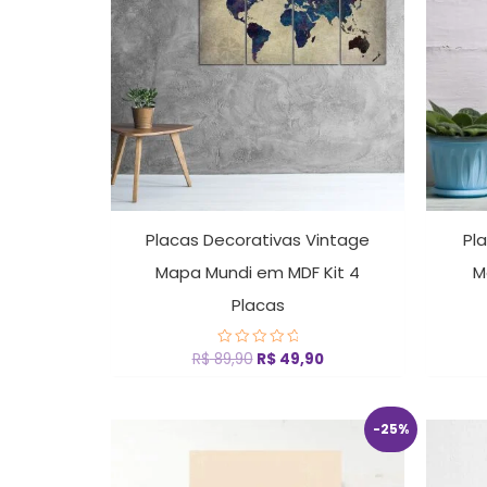
Placas Decorativas Vintage
Pl
Mapa Mundi em MDF Kit 4
M
Placas
R$
89,90
R$
49,90
Avaliação
0
de
5
O
O
-25%
preço
preço
original
atual
era:
é: