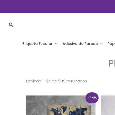
Ir
para
o
conteúdo
Etiqueta Escolar
Adesivo de Parede
Pap
P
Classificado
Exibindo 1–24 de 549 resultados
por
popularidade
O
O
-44%
preço
preço
original
atual
era:
é:
R$ 89,90.
R$ 49,90.