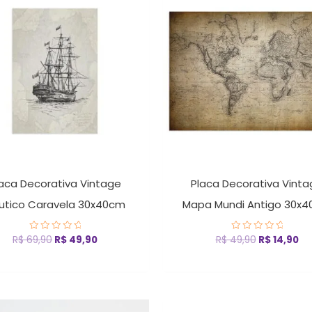
original
atual
original
at
era:
é:
era:
é:
R$ 69,90.
R$ 49,90.
R$ 49,90.
R$
aca Decorativa Vintage
Placa Decorativa Vint
utico Caravela 30x40cm
Mapa Mundi Antigo 30x
R$
69,90
R$
49,90
R$
49,90
R$
14,90
Avaliação
Avaliação
0
0
de
de
5
5
O
O