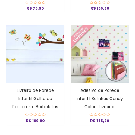
Avaliação
R$
75,90
Avaliação
R$
169,90
0
0
de
de
5
5
Livreiro de Parede
Adesivo de Parede
Infantil Galho de
Infantil Bolinhas Candy
Pássaros e Borboletas
Colors Livreiros
Avaliação
R$
169,90
Avaliação
R$
145,90
0
0
de
de
5
5