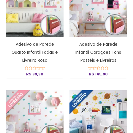
Adesivo de Parede
Adesivo de Parede
Quarto Infantil Fadas e
Infantil Corações Tons
Livreiro Rosa
Pastéis e Livreiros
Avaliação
R$
99,90
Avaliação
R$
145,90
0
0
de
de
5
5