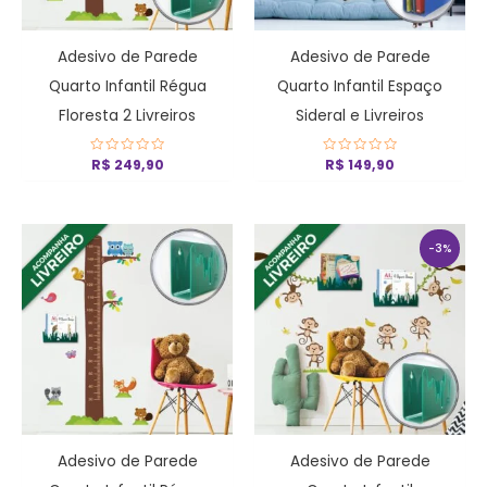
Adesivo de Parede
Adesivo de Parede
Quarto Infantil Régua
Quarto Infantil Espaço
Floresta 2 Livreiros
Sideral e Livreiros
Avaliação
R$
249,90
Avaliação
R$
149,90
0
0
de
de
5
5
O
O
preço
preço
-3%
original
atual
era:
é:
R$ 149,90.
R$ 145,9
Adesivo de Parede
Adesivo de Parede