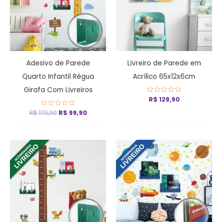
Adesivo de Parede
Livreiro de Parede em
Quarto Infantil Régua
Acrílico 65x12x6cm
Girafa Com Livreiros
Avaliação
R$
129,90
0
de
R$
179,90
Avaliação
R$
99,90
5
0
de
5