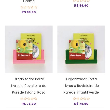
Grama
Avaliação
R$
89,90
0
de
Avaliação
R$
99,90
5
0
de
5
Organizador Porta
Organizador Porta
Livros e Revisteiro de
Livros e Revisteiro de
Parede Infantil Rosa
Parede Infantil Verde
Avaliação
R$
75,90
Avaliação
R$
75,90
0
0
de
de