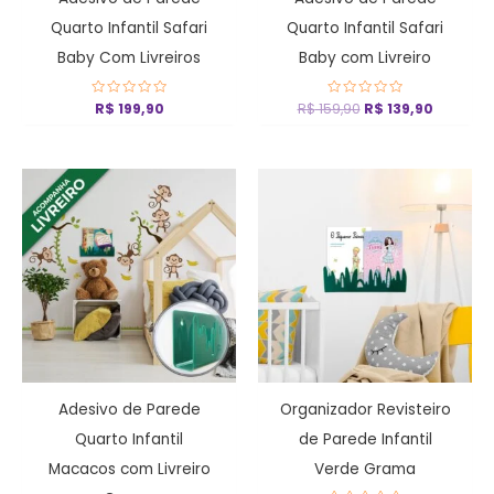
Quarto Infantil Safari
Quarto Infantil Safari
Baby Com Livreiros
Baby com Livreiro
Avaliação
R$
199,90
R$
159,90
Avaliação
R$
139,90
0
0
de
de
5
5
Adesivo de Parede
Organizador Revisteiro
Quarto Infantil
de Parede Infantil
Macacos com Livreiro
Verde Grama