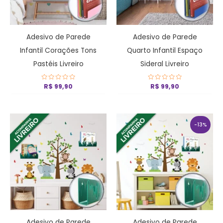
Adesivo de Parede
Adesivo de Parede
Infantil Corações Tons
Quarto Infantil Espaço
Pastéis Livreiro
Sideral Livreiro
Avaliação
R$
99,90
Avaliação
R$
99,90
0
0
de
de
5
5
O
O
preço
preço
-13%
original
atual
era:
é:
R$ 159,90.
R$ 139,9
Adesivo de Parede
Adesivo de Parede