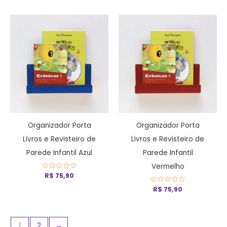
5
5
Organizador Porta
Organizador Porta
Livros e Revisteiro de
Livros e Revisteiro de
Parede Infantil Azul
Parede Infantil
Vermelho
Avaliação
R$
75,90
0
de
Avaliação
R$
75,90
5
0
de
5
1
2
→