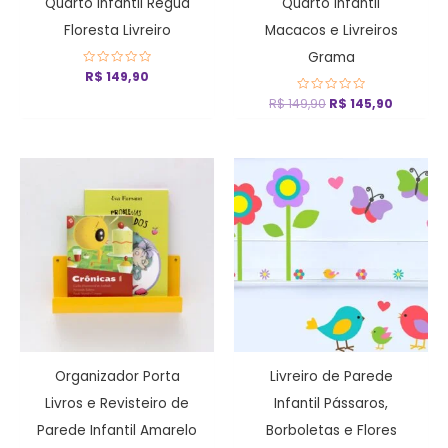
Quarto Infantil Régua
Quarto Infantil
Floresta Livreiro
Macacos e Livreiros
Grama
Avaliação
R$
149,90
0
de
R$
149,90
Avaliação
R$
145,90
5
0
de
5
Organizador Porta
Livreiro de Parede
Livros e Revisteiro de
Infantil Pássaros,
Parede Infantil Amarelo
Borboletas e Flores