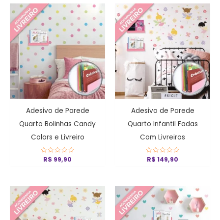
Adesivo de Parede
Adesivo de Parede
Quarto Bolinhas Candy
Quarto Infantil Fadas
Colors e Livreiro
Com Livreiros
Avaliação
R$
99,90
Avaliação
R$
149,90
0
0
de
de
5
5