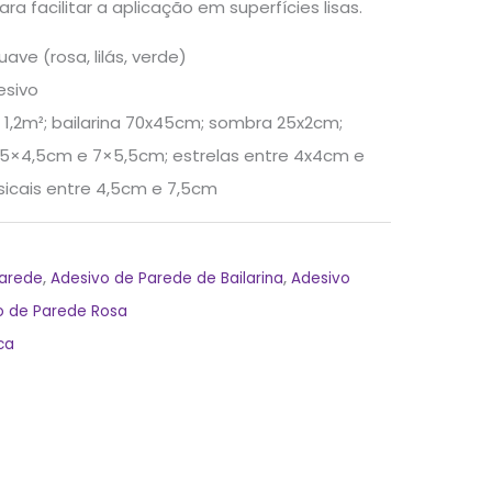
 facilitar a aplicação em superfícies lisas.
ave (rosa, lilás, verde)
esivo
1,2m²; bailarina 70x45cm; sombra 25x2cm;
 5×4,5cm e 7×5,5cm; estrelas entre 4x4cm e
icais entre 4,5cm e 7,5cm
Parede
,
Adesivo de Parede de Bailarina
,
Adesivo
o de Parede Rosa
ca