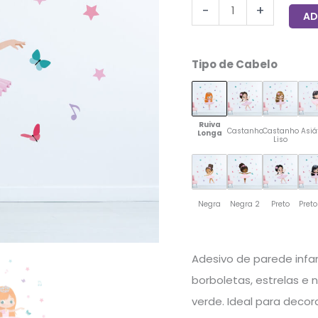
-
+
AD
Tipo de Cabelo
Ruiva
Castanho
Castanho
Asiá
Longa
Liso
Negra
Negra 2
Preto
Preto
Adesivo de parede infan
borboletas, estrelas e 
verde. Ideal para decora