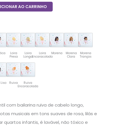
ICIONAR AO CARRINHO
tica
Loira
Loira
Loira
Morena
Morena
Morena
Presa
Longa
Encaracolada
Clara
Tranças
 Liso
Ruiva
Ruiva
Encaracolada
til com bailarina ruiva de cabelo longo,
notas musicais em tons suaves de rosa, lilás e
r quartos infantis, é lavável, não tóxico e