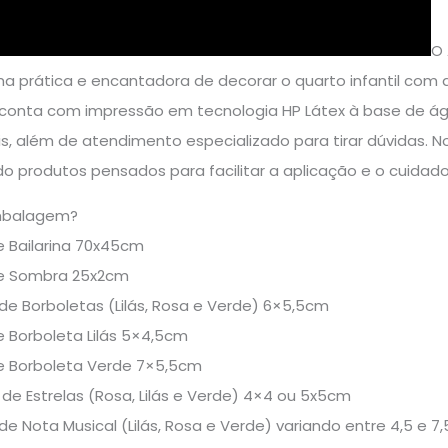
O 
a prática e encantadora de decorar o quarto infantil com 
 conta com impressão em tecnologia HP Látex à base de água
s, além de atendimento especializado para tirar dúvidas. N
do produtos pensados para facilitar a aplicação e o cuidado 
mbalagem?
e Bailarina 70x45cm
de Sombra 25x2cm
de Borboletas (Lilás, Rosa e Verde) 6×5,5cm
e Borboleta Lilás 5×4,5cm
de Borboleta Verde 7×5,5cm
 de Estrelas (Rosa, Lilás e Verde) 4×4 ou 5x5cm
de Nota Musical (Lilás, Rosa e Verde) variando entre 4,5 e 7