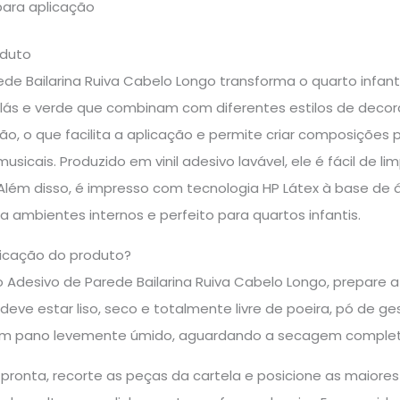
para aplicação
oduto
de Bailarina Ruiva Cabelo Longo transforma o quarto infant
lilás e verde que combinam com diferentes estilos de decor
são, o que facilita a aplicação e permite criar composições 
usicais. Produzido em vinil adesivo lavável, ele é fácil de l
Além disso, é impresso com tecnologia HP Látex à base de 
 ambientes internos e perfeito para quartos infantis.
icação do produto?
o Adesivo de Parede Bailarina Ruiva Cabelo Longo, prepare a
eve estar liso, seco e totalmente livre de poeira, pó de ges
om pano levemente úmido, aguardando a secagem completa a
pronta, recorte as peças da cartela e posicione as maiores