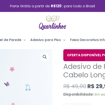
Frete Grátis a partir de
R$120
para todo o Brasil
el de Parede
Adesivo para Piso
Faixa Decorativa Infa
O
Adesivo
OFERTA DISPONÍVEL P
preço
de
Adesivo de 
origin
Parede
era:
Cabelo Lon
Bailarina
R$ 49,
Ruiva
R$
49,90
R$
29,
Cabelo
Disponibilidade:
Em e
Longo
quantidade