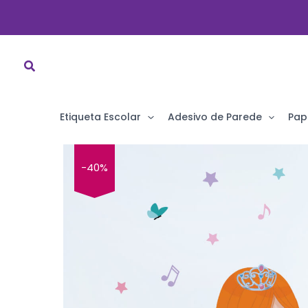
Ir
para
o
conteúdo
Etiqueta Escolar
Adesivo de Parede
Pap
-40%