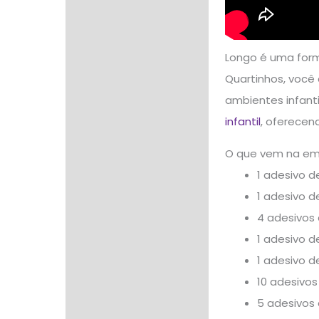
Longo é uma form
Quartinhos, você
ambientes infanti
infantil
, oferecen
O que vem na e
1 adesivo d
1 adesivo 
4 adesivos 
1 adesivo d
1 adesivo 
10 adesivos
5 adesivos 