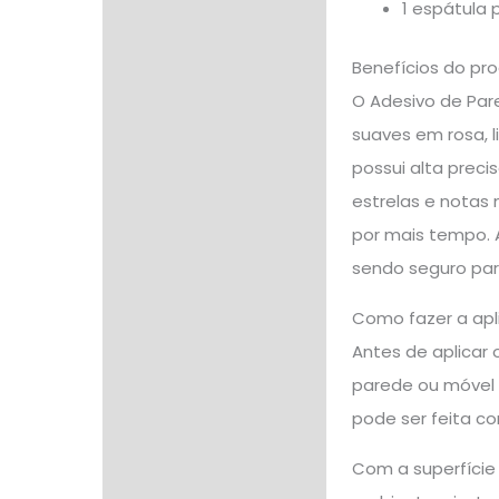
1 espátula 
Benefícios do pr
O Adesivo de Pare
suaves em rosa, 
possui alta preci
estrelas e notas m
por mais tempo. 
sendo seguro para
Como fazer a apl
Antes de aplicar 
parede ou móvel d
pode ser feita c
Com a superfície 