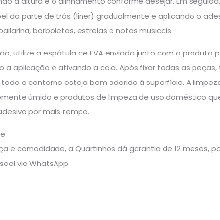
do a altura e o alinhamento conforme desejar. Em seguida,
l da parte de trás (liner) gradualmente e aplicando o ad
ailarina, borboletas, estrelas e notas musicais.
ão, utilize a espátula de EVA enviada junto com o produto 
do a aplicação e ativando a cola. Após fixar todas as peç
 todo o contorno esteja bem aderido à superfície. A limpez
mente úmido e produtos de limpeza de uso doméstico que 
adesivo por mais tempo.
te
a e comodidade, a Quartinhos dá garantia de 12 meses, pos
soal via WhatsApp.