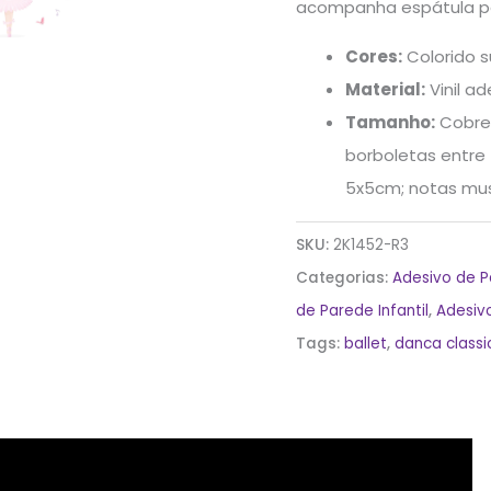
acompanha espátula para
Cores:
Colorido su
Material:
Vinil ad
Tamanho:
Cobre 
borboletas entre
5x5cm; notas mus
SKU:
2K1452-R3
Categorias:
Adesivo de 
de Parede Infantil
,
Adesiv
Tags:
ballet
,
danca classi