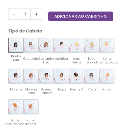
-
+
ADICIONAR AO CARRINHO
Tipo de Cabelo
Preto
Castanho
Castanho
Asiática
Loira
Loira
Loira
Liso
Liso
Presa
Longa
Encaracolada
Morena
Morena
Morena
Negra
Negra 2
Preto
Ruiva
Clara
Tranças
Ruiva
Ruiva
Encaracolada
Longa