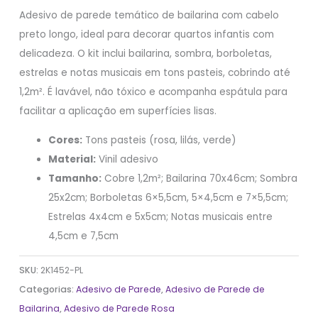
Adesivo de parede temático de bailarina com cabelo
preto longo, ideal para decorar quartos infantis com
delicadeza. O kit inclui bailarina, sombra, borboletas,
estrelas e notas musicais em tons pasteis, cobrindo até
1,2m². É lavável, não tóxico e acompanha espátula para
facilitar a aplicação em superfícies lisas.
Cores:
Tons pasteis (rosa, lilás, verde)
Material:
Vinil adesivo
Tamanho:
Cobre 1,2m²; Bailarina 70x46cm; Sombra
25x2cm; Borboletas 6×5,5cm, 5×4,5cm e 7×5,5cm;
Estrelas 4x4cm e 5x5cm; Notas musicais entre
4,5cm e 7,5cm
SKU:
2K1452-PL
Categorias:
Adesivo de Parede
,
Adesivo de Parede de
Bailarina
,
Adesivo de Parede Rosa