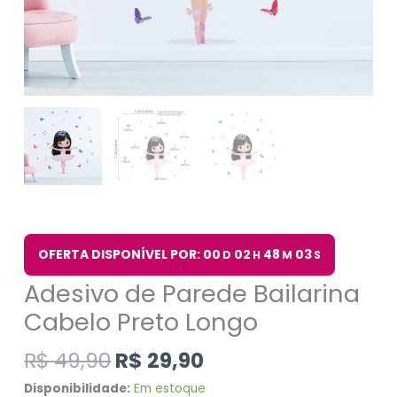
OFERTA DISPONÍVEL POR: 00
02
48
03
D
H
M
S
Adesivo de Parede Bailarina
Cabelo Preto Longo
R$
49,90
R$
29,90
Disponibilidade:
Em estoque