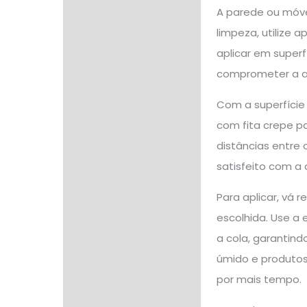
A parede ou móvel
limpeza, utilize
aplicar em superfí
comprometer a ad
Com a superfície 
com fita crepe pa
distâncias entre 
satisfeito com a
Para aplicar, vá 
escolhida. Use a 
a cola, garantind
úmido e produtos
por mais tempo.