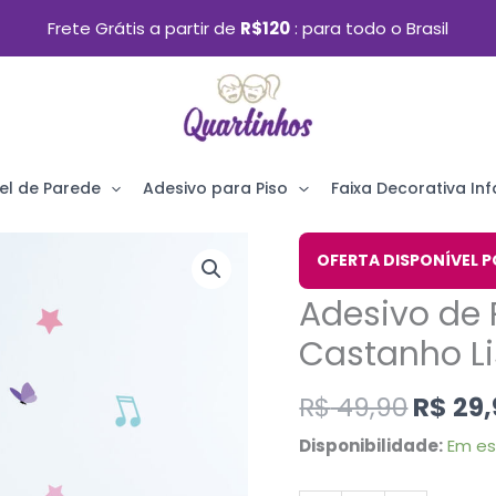
Frete Grátis a partir de
R$120
para todo o Brasil
el de Parede
Adesivo para Piso
Faixa Decorativa Infa
O
Adesivo
OFERTA DISPONÍVEL P
preço
de
Adesivo de 
origin
Parede
era:
Castanho L
Bailarina
R$ 49,
Cabelo
R$
49,90
R$
29,
Castanho
Disponibilidade:
Em e
Liso
quantidade