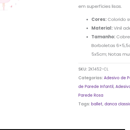
em superfícies lisas.
Cores:
Colorido su
Material:
Vinil ad
Tamanho:
Cobre 
Borboletas 6×5,5
5x5cm; Notas mus
SKU:
2K1452-CL
Categorias:
Adesivo de 
de Parede Infantil
,
Adesiv
Parede Rosa
Tags:
ballet
,
danca classi