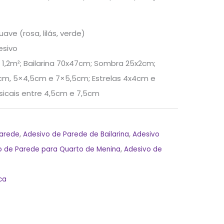
ave (rosa, lilás, verde)
esivo
1,2m²; Bailarina 70x47cm; Sombra 25x2cm;
cm, 5×4,5cm e 7×5,5cm; Estrelas 4x4cm e
icais entre 4,5cm e 7,5cm
Parede
,
Adesivo de Parede de Bailarina
,
Adesivo
o de Parede para Quarto de Menina
,
Adesivo de
ca