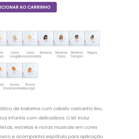
ICIONAR AO CARRINHO
ra
Loira
Loira
Morena
Morena
Morena
Negra
esa
Longa
Encaracolada
Clara
Tranças
iva
Ruiva
Ruiva
Encaracolada
Longa
tico de bailarina com cabelo castanho liso,
os infantis com delicadeza. O kit inclui
oletas, estrelas e notas musicais em cores
 tóxico e acompanha espátula para aplicação