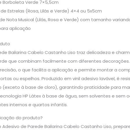
de Borboleta Verde 7×5,5cm
 de Estrelas (Rosa, Lilás e Verde) 4×4 ou 5x5cm
de Nota Musical (Lilás, Rosa e Verde) com tamanho variand
para aplicação
oduto
de Bailarina Cabelo Castanho Liso traz delicadeza e charme
verde que combinam facilmente com diferentes decorações. 
precisão, o que facilita a aplicação e permite montar a com
ortas ou espelhos. Produzido em vinil adesivo lavável, é re
 (exceto à base de cloro), garantindo praticidade para ma
ecnologia HP Látex à base de água, sem solventes e sem o
tes internos e quartos infantis.
icação do produto?
o Adesivo de Parede Bailarina Cabelo Castanho Liso, prepare