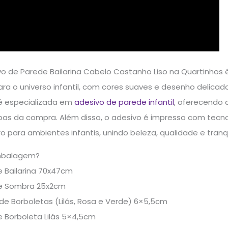
o de Parede Bailarina Cabelo Castanho Liso na Quartinhos 
ra o universo infantil, com cores suaves e desenho delic
 é especializada em
adesivo de parede infantil
, oferecendo 
as da compra. Além disso, o adesivo é impresso com tecnolo
o para ambientes infantis, unindo beleza, qualidade e tranqu
mbalagem?
e Bailarina 70x47cm
de Sombra 25x2cm
de Borboletas (Lilás, Rosa e Verde) 6×5,5cm
e Borboleta Lilás 5×4,5cm