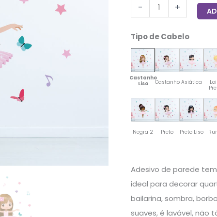
-
+
AD
Tipo de Cabelo
Castanho
Castanho
Asiática
Loi
Liso
Pr
Negra 2
Preto
Preto Liso
Ru
Adesivo de parede temá
ideal para decorar quart
bailarina, sombra, borb
suaves, é lavável, não