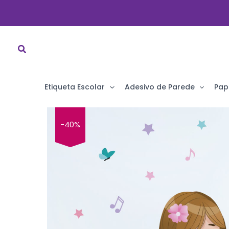
Ir
para
o
conteúdo
Etiqueta Escolar
Adesivo de Parede
Pap
-40%