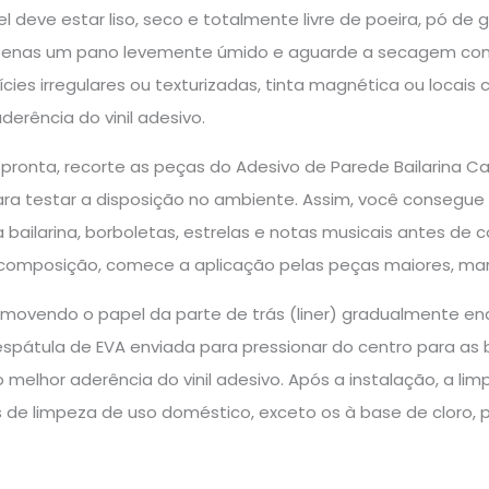
 deve estar liso, seco e totalmente livre de poeira, pó de g
 apenas um pano levemente úmido e aguarde a secagem compl
cies irregulares ou texturizadas, tinta magnética ou locais c
erência do vinil adesivo.
pronta, recorte as peças do Adesivo de Parede Bailarina C
ra testar a disposição no ambiente. Assim, você consegue vis
a bailarina, borboletas, estrelas e notas musicais antes de 
 composição, comece a aplicação pelas peças maiores, ma
removendo o papel da parte de trás (liner) gradualmente enq
espátula de EVA enviada para pressionar do centro para as bo
o melhor aderência do vinil adesivo. Após a instalação, a 
 de limpeza de uso doméstico, exceto os à base de cloro, p