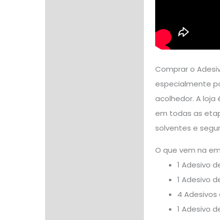
Comprar o Adesiv
especialmente pa
acolhedor. A loja
em todas as etap
solventes e segur
O que vem na e
1 Adesivo d
1 Adesivo 
4 Adesivos 
1 Adesivo d