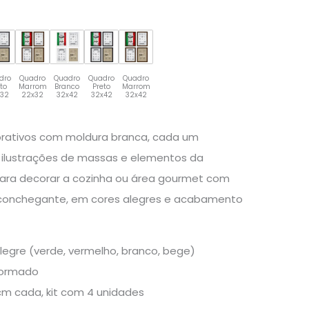
dro
Quadro
Quadro
Quadro
Quadro
eto
Marrom
Branco
Preto
Marrom
x32
22x32
32x42
32x42
32x42
orativos com moldura branca, cada um
ilustrações de massas e elementos da
al para decorar a cozinha ou área gourmet com
aconchegante, em cores alegres e acabamento
legre (verde, vermelho, branco, bege)
formado
m cada, kit com 4 unidades