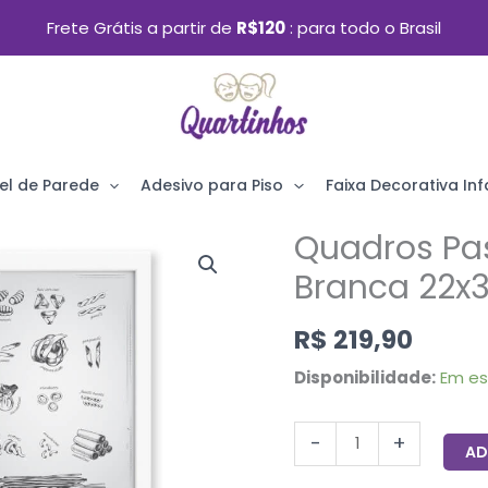
Frete Grátis a partir de
R$120
para todo o Brasil
el de Parede
Adesivo para Piso
Faixa Decorativa Infa
Quadros Pas
Quadros
Pasta
Branca 22x
Italiana
R$
219,90
Moldura
Branca
Disponibilidade:
Em e
22x32cm
4un
-
+
AD
quantidade