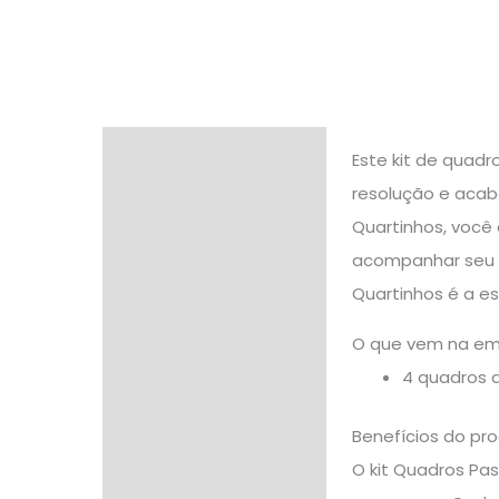
Descrição
Este kit de quadr
resolução e acab
Informação adicional
Quartinhos, você
Avaliações (0)
acompanhar seu 
Quartinhos é a es
O que vem na e
4 quadros 
Benefícios do pr
O kit Quadros Pas