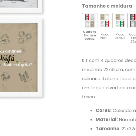
Tamanho e moldura
Quadro
Placa
Placa
Qua
Branco
20x30
30x40
Pr
22x32
22
Kit com 4 quadros dec
medindo 22x32cm, com 
culinária italiana. Ide
um toque divertido e 
fosco.
Cores:
Colorido a
Material:
Não in
Tamanho:
22x32c