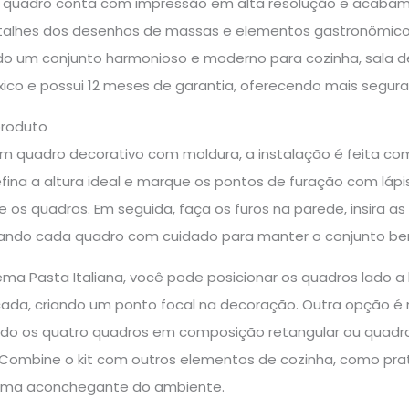
 quadro conta com impressão em alta resolução e acabame
talhes dos desenhos de massas e elementos gastronômicos. 
do um conjunto harmonioso e moderno para cozinha, sala de
ico e possui 12 meses de garantia, oferecendo mais seguran
produto
um quadro decorativo com moldura, a instalação é feita com
efina a altura ideal e marque os pontos de furação com lápis,
 os quadros. Em seguida, faça os furos na parede, insira a
ando cada quadro com cuidado para manter o conjunto be
 tema Pasta Italiana, você pode posicionar os quadros lado
cada, criando um ponto focal na decoração. Outra opção 
uindo os quatro quadros em composição retangular ou qu
. Combine o kit com outros elementos de cozinha, como prat
clima aconchegante do ambiente.