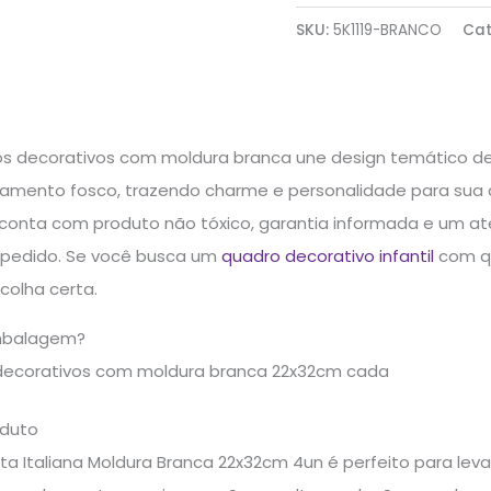
SKU:
5K1119-BRANCO
Cat
os decorativos com moldura branca une design temático de c
amento fosco, trazendo charme e personalidade para sua c
 conta com produto não tóxico, garantia informada e um at
pedido. Se você busca um
quadro decorativo infantil
com qu
colha certa.
mbalagem?
decorativos com moldura branca 22x32cm cada
oduto
ta Italiana Moldura Branca 22x32cm 4un é perfeito para levar