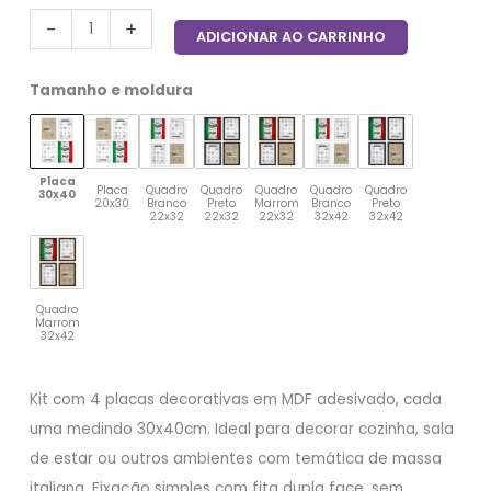
-
+
ADICIONAR AO CARRINHO
Tamanho e moldura
Placa
Placa
Quadro
Quadro
Quadro
Quadro
Quadro
30x40
20x30
Branco
Preto
Marrom
Branco
Preto
22x32
22x32
22x32
32x42
32x42
Quadro
Marrom
32x42
Kit com 4 placas decorativas em MDF adesivado, cada
uma medindo 30x40cm. Ideal para decorar cozinha, sala
de estar ou outros ambientes com temática de massa
italiana. Fixação simples com fita dupla face, sem