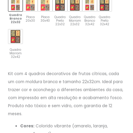
Quadro
Placa
Placa
Quadro
Quadro
Quadro
Quadro
Branco
20x30
30x40
Preto
Marrom
Branco
Preto
22x32
22x32
22x32
32x42
32x42
Quadro
Marrom
32x42
Kit com 4 quadros decorativos de frutas cítricas, cada
um com moldura branca e tamanho 22x32cm. Ideal para
trazer cor e aconchego a diferentes ambientes da casa,
com impressão em alta resolução e acabamento fosco.
Produto não tóxico e sem vidro, com garantia de 12
meses.
Cores:
Colorido vibrante (amarelo, laranja,