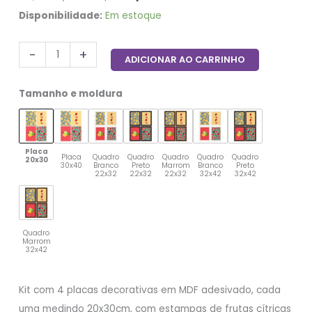
Disponibilidade:
Em estoque
-
+
ADICIONAR AO CARRINHO
Tamanho e moldura
Placa
Placa
Quadro
Quadro
Quadro
Quadro
Quadro
20x30
30x40
Branco
Preto
Marrom
Branco
Preto
22x32
22x32
22x32
32x42
32x42
Quadro
Marrom
32x42
Kit com 4 placas decorativas em MDF adesivado, cada
uma medindo 20x30cm, com estampas de frutas cítricas