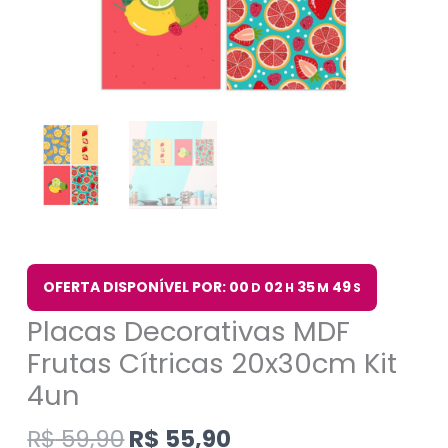
OFERTA DISPONÍVEL POR: 00
02
35
48
D
H
M
S
Placas Decorativas MDF
Frutas Cítricas 20x30cm Kit
4un
R$
59,90
R$
55,90