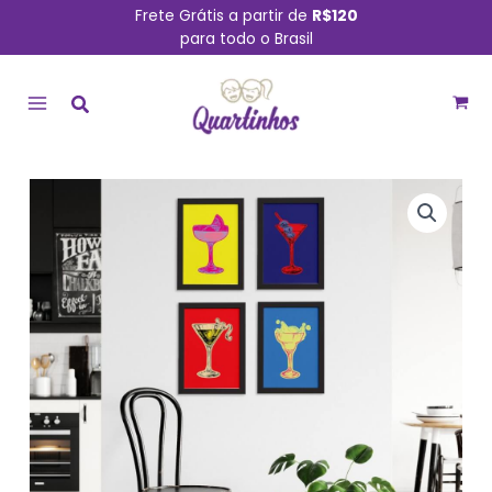
Ir
Frete Grátis a partir de
R$120
para todo o Brasil
para
MAIN
o
conteúdo
MENU
Quadros
Cozinha
Pop
Drinks
Moldura
Preta
22x32cm
Kit
4un
quantidade