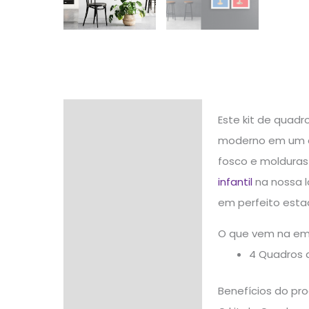
Descrição
Este kit de quadr
moderno em um co
Informação adicional
fosco e molduras
Avaliações (0)
infantil
na nossa l
em perfeito esta
O que vem na e
4 Quadros 
Benefícios do pr