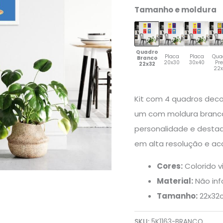
4un
Tamanho e moldura
quantidade
Quadro
Placa
Placa
Qua
Branco
20x30
30x40
Pr
22x32
22
Kit com 4 quadros decor
um com moldura branca 
personalidade e desta
em alta resolução e ac
Cores:
Colorido v
Material:
Não in
Tamanho:
22x32c
SKU:
5K1163-BRANCO