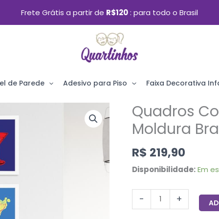
Frete Grátis a partir de
R$120
para todo o Brasil
el de Parede
Adesivo para Piso
Faixa Decorativa Infa
Quadros Coz
Quadros
Cozinha
Moldura Br
Pop
R$
219,90
Drinks
Moldura
Disponibilidade:
Em e
Branca
22x32cm
-
+
AD
Kit