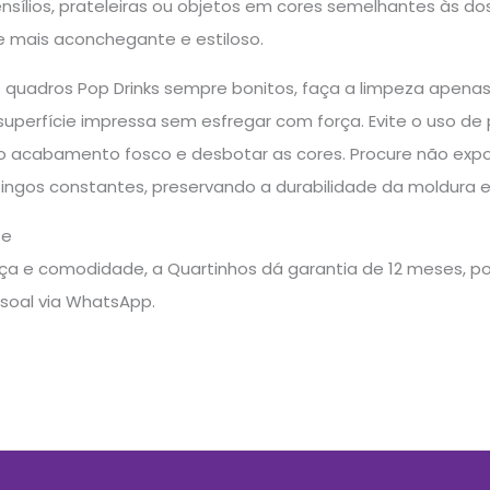
sílios, prateleiras ou objetos em cores semelhantes às dos
e mais aconchegante e estiloso.
 quadros Pop Drinks sempre bonitos, faça a limpeza apen
uperfície impressa sem esfregar com força. Evite o uso de 
o acabamento fosco e desbotar as cores. Procure não exp
pingos constantes, preservando a durabilidade da moldura 
te
a e comodidade, a Quartinhos dá garantia de 12 meses, pos
soal via WhatsApp.