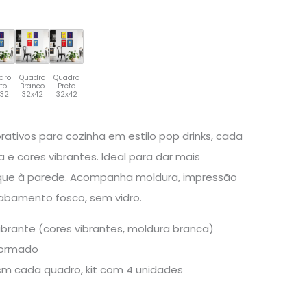
dro
Quadro
Quadro
eto
Branco
Preto
x32
32x42
32x42
ativos para cozinha em estilo pop drinks, cada
e cores vibrantes. Ideal para dar mais
que à parede. Acompanha moldura, impressão
abamento fosco, sem vidro.
ibrante (cores vibrantes, moldura branca)
formado
m cada quadro, kit com 4 unidades