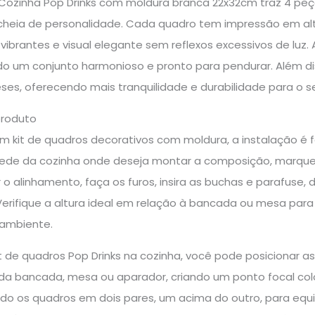
Cozinha Pop Drinks com moldura branca 22x32cm traz 4 peça
heia de personalidade. Cada quadro tem impressão em al
vibrantes e visual elegante sem reflexos excessivos de luz. A
do um conjunto harmonioso e pronto para pendurar. Além di
ses, oferecendo mais tranquilidade e durabilidade para o 
produto
um kit de quadros decorativos com moldura, a instalação é 
parede da cozinha onde deseja montar a composição, marqu
 o alinhamento, faça os furos, insira as buchas e parafuse
erifique a altura ideal em relação à bancada ou mesa para
 ambiente.
kit de quadros Pop Drinks na cozinha, você pode posicionar 
 da bancada, mesa ou aparador, criando um ponto focal co
ndo os quadros em dois pares, um acima do outro, para equi