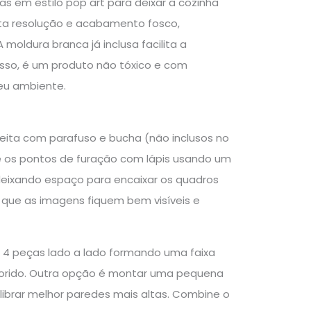
s em estilo pop art para deixar a cozinha
ta resolução e acabamento fosco,
 moldura branca já inclusa facilita a
sso, é um produto não tóxico e com
seu ambiente.
feita com parafuso e bucha (não inclusos no
e os pontos de furação com lápis usando um
, deixando espaço para encaixar os quadros
 que as imagens fiquem bem visíveis e
as 4 peças lado a lado formando uma faixa
lorido. Outra opção é montar uma pequena
librar melhor paredes mais altas. Combine o