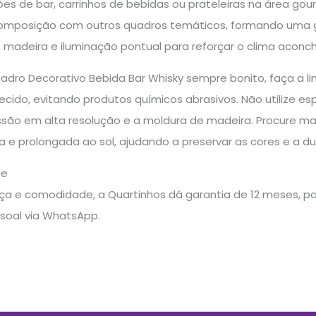
ões de bar, carrinhos de bebidas ou prateleiras na área go
composição com outros quadros temáticos, formando uma 
, madeira e iluminação pontual para reforçar o clima aconc
adro Decorativo Bebida Bar Whisky sempre bonito, faça a
ido, evitando produtos químicos abrasivos. Não utilize es
essão em alta resolução e a moldura de madeira. Procure m
a e prolongada ao sol, ajudando a preservar as cores e a d
te
a e comodidade, a Quartinhos dá garantia de 12 meses, pos
soal via WhatsApp.