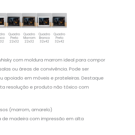
dro
Quadro
Quadro
Quadro
Quadro
nco
Preto
Marrom
Branco
Preto
x32
22x32
22x32
32x42
32x42
whisky com moldura marrom ideal para compor
salas ou áreas de convivência. Pode ser
u apoiado em móveis e prateleiras. Destaque
ta resolução e produto não tóxico com
osos (marrom, amarelo)
 de madeira com impressão em alta