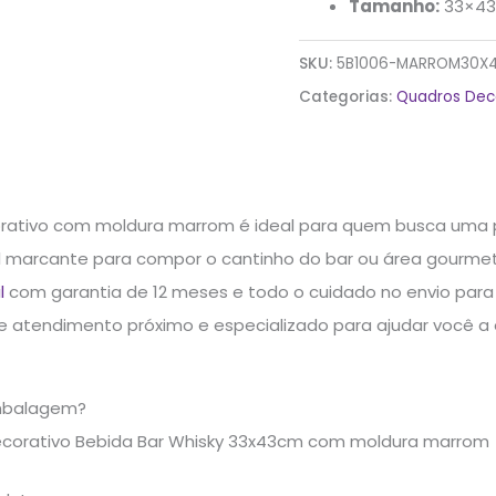
Tamanho:
33×43
SKU:
5B1006-MARROM30X
Categorias:
Quadros Dec
rativo com moldura marrom é ideal para quem busca uma 
al marcante para compor o cantinho do bar ou área gourmet
l
com garantia de 12 meses e todo o cuidado no envio para 
ce atendimento próximo e especializado para ajudar você a
mbalagem?
ecorativo Bebida Bar Whisky 33x43cm com moldura marrom