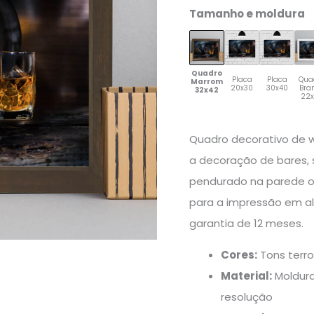
quantidade
Tamanho e moldura
Quadro
Placa
Placa
Qua
Marrom
20x30
30x40
Bra
32x42
22
Quadro decorativo de 
a decoração de bares, 
pendurado na parede o
para a impressão em al
garantia de 12 meses.
Cores:
Tons terr
Material:
Moldura
resolução