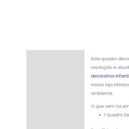
Descrição
Este quadro deco
resolução e visu
Informação adicional
decorativo infanti
Avaliações (0)
nossa loja ofere
ambiente.
O que vem na e
1 Quadro D