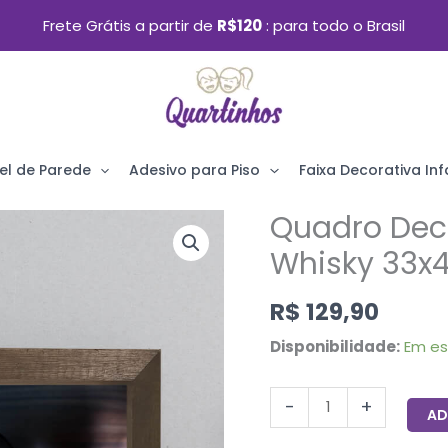
Frete Grátis a partir de
R$120
para todo o Brasil
el de Parede
Adesivo para Piso
Faixa Decorativa Infa
Quadro Deco
Quadro
Decorativo
Whisky 33x
Bebida
R$
129,90
Bar
Whisky
Disponibilidade:
Em e
33x43cm
Moldura
-
+
AD
Marrom