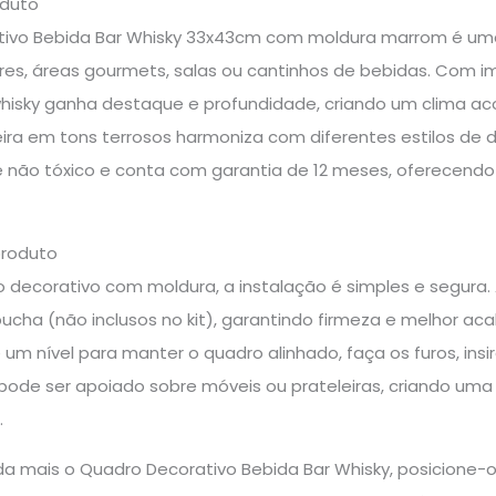
oduto
ivo Bebida Bar Whisky 33x43cm com moldura marrom é uma 
es, áreas gourmets, salas ou cantinhos de bebidas. Com i
 whisky ganha destaque e profundidade, criando um clima a
ra em tons terrosos harmoniza com diferentes estilos de 
é não tóxico e conta com garantia de 12 meses, oferecendo 
produto
 decorativo com moldura, a instalação é simples e segura. 
ucha (não inclusos no kit), garantindo firmeza e melhor a
e um nível para manter o quadro alinhado, faça os furos, insi
ode ser apoiado sobre móveis ou prateleiras, criando u
.
inda mais o Quadro Decorativo Bebida Bar Whisky, posicione