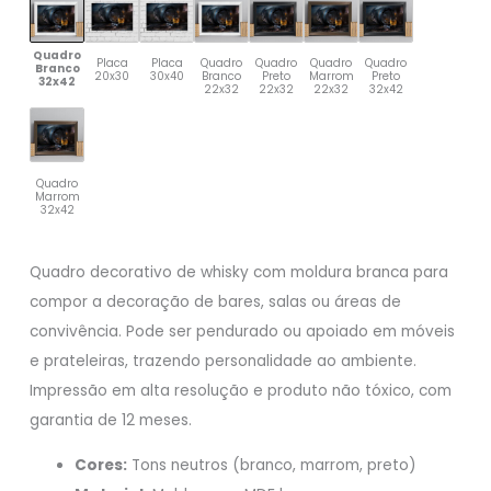
Quadro
Placa
Placa
Quadro
Quadro
Quadro
Quadro
Branco
20x30
30x40
Branco
Preto
Marrom
Preto
32x42
22x32
22x32
22x32
32x42
Quadro
Marrom
32x42
Quadro decorativo de whisky com moldura branca para
compor a decoração de bares, salas ou áreas de
convivência. Pode ser pendurado ou apoiado em móveis
e prateleiras, trazendo personalidade ao ambiente.
Impressão em alta resolução e produto não tóxico, com
garantia de 12 meses.
Cores:
Tons neutros (branco, marrom, preto)