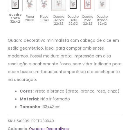
Quadro
Placa
Placa
Quadro
Quadro
Quadro
Quadro
Preto
20x30
30x40
Branco
Preto
Rosa
Branco
32x42
22x32
22x32
22x32
32x42
Quadro decorativo minimalista com cabeça de alce em
estilo geométrico, ideal para compor ambientes
modernos. Possui moldura preta, impressão em alta
resolução e acabamento fosco, sem vidro. Indicado para
quem busca um toque contemporâneo e aconchegante
na decoração.
Cores:
Preto e branco (preto, branco, rosa, cinza)
Material:
Não informado
Tamanho:
33x43cm
SKU:
5A1009-PRETO30X40
Categoria:
Quadros Decorativos