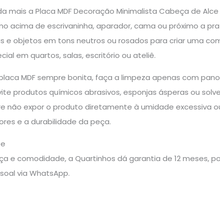
inda mais a Placa MDF Decoração Minimalista Cabeça de Alc
o acima de escrivaninha, aparador, cama ou próximo a pra
s e objetos em tons neutros ou rosados para criar uma c
al em quartos, salas, escritório ou ateliê.
placa MDF sempre bonita, faça a limpeza apenas com pan
vite produtos químicos abrasivos, esponjas ásperas ou sol
re não expor o produto diretamente à umidade excessiva ou 
res e a durabilidade da peça.
te
a e comodidade, a Quartinhos dá garantia de 12 meses, pos
soal via WhatsApp.