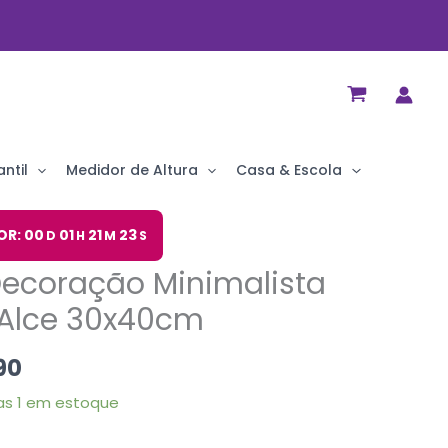
ntil
Medidor de Altura
Casa & Escola
O
OR: 00
01
21
22
D
H
M
S
preço
Decoração Minimalista
al
atual
é:
Alce 30x40cm
90.
R$ 14,90.
90
s 1 em estoque