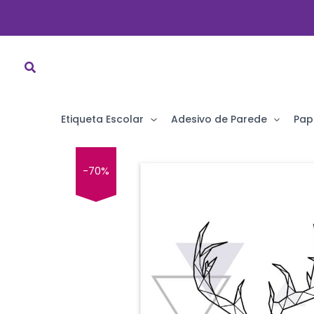
Ir
para
o
conteúdo
Etiqueta Escolar
Adesivo de Parede
Pap
-70%