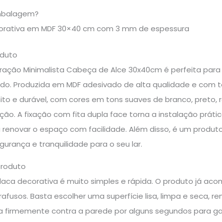
mbalagem?
corativa em MDF 30×40 cm com 3 mm de espessura
oduto
ração Minimalista Cabeça de Alce 30x40cm é perfeita par
do. Produzida em MDF adesivado de alta qualidade e com 
o e durável, com cores em tons suaves de branco, preto, 
ção. A fixação com fita dupla face torna a instalação práti
renovar o espaço com facilidade. Além disso, é um produto
urança e tranquilidade para o seu lar.
produto
laca decorativa é muito simples e rápida. O produto já ac
rafusos. Basta escolher uma superfície lisa, limpa e seca, re
a firmemente contra a parede por alguns segundos para gar