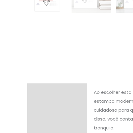
Descrição
Ao escolher esta
estampa moderna 
Informação adicional
cuidadosa para 
Avaliações (0)
disso, você cont
tranquila.