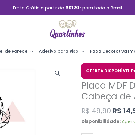
Frete Grátis a partir de
R$120
para todo o Brasil
el de Parede
Adesivo para Piso
Faixa Decorativa Infa
O
Placa
OFERTA DISPONÍVEL P
preço
MDF
Placa MDF 
origin
Decoração
era:
Cabeça de 
Minimalista
R$ 49,
Cabeça
R$
49,90
R$
14,
de
Disponibilidade:
Apena
Alce
30x40cm