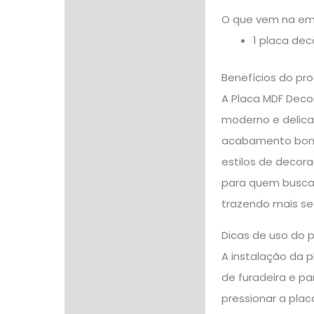
O que vem na e
1 placa de
Benefícios do pr
A Placa MDF Deco
moderno e delica
acabamento bonit
estilos de decora
para quem busca 
trazendo mais seg
Dicas de uso do 
A instalação da p
de furadeira e pa
pressionar a plac