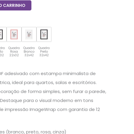
O CARRINHO
dro
Quadro
Quadro
Quadro
eto
Rosa
Branco
Preto
x32
22x32
32x42
32x42
DF adesivado com estampa minimalista de
ca, ideal para quartos, salas e escritórios.
ecoração de forma simples, sem furar a parede,
. Destaque para o visual moderno em tons
 de impressão ImageWrap com garantia de 12
s (branco, preto, rosa, cinza)