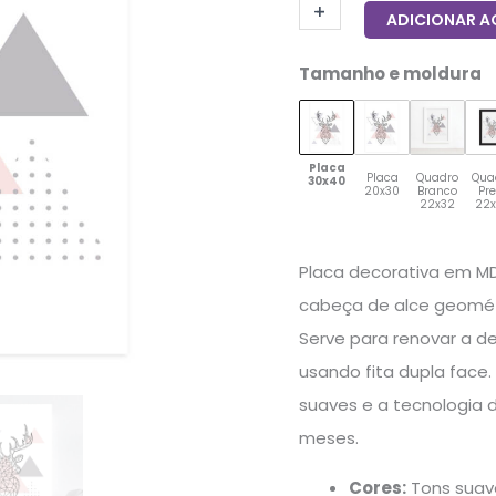
+
-
quantidade
ADICIONAR A
Tamanho e moldura
Placa
Placa
Quadro
Qua
30x40
20x30
Branco
Pr
22x32
22
Placa decorativa em M
cabeça de alce geométri
Serve para renovar a d
usando fita dupla face
suaves e a tecnologia
meses.
Cores:
Tons suave