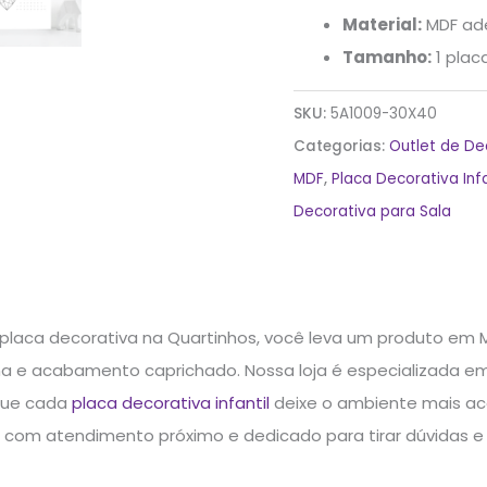
Material:
MDF ad
Tamanho:
1 pla
SKU:
5A1009-30X40
Categorias:
Outlet de D
MDF
,
Placa Decorativa Infa
Decorativa para Sala
 placa decorativa na Quartinhos, você leva um produto em 
e acabamento caprichado. Nossa loja é especializada em d
que cada
placa decorativa infantil
deixe o ambiente mais ac
a com atendimento próximo e dedicado para tirar dúvidas e