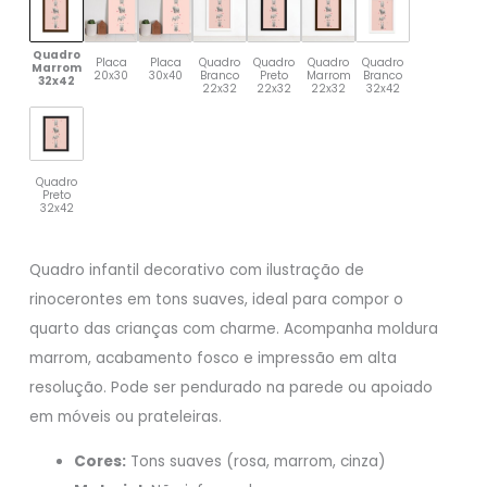
Quadro
Placa
Placa
Quadro
Quadro
Quadro
Quadro
Marrom
20x30
30x40
Branco
Preto
Marrom
Branco
32x42
22x32
22x32
22x32
32x42
Quadro
Preto
32x42
Quadro infantil decorativo com ilustração de
rinocerontes em tons suaves, ideal para compor o
quarto das crianças com charme. Acompanha moldura
marrom, acabamento fosco e impressão em alta
resolução. Pode ser pendurado na parede ou apoiado
em móveis ou prateleiras.
Cores:
Tons suaves (rosa, marrom, cinza)