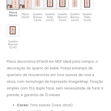
Placa
Placa
Quadro
Quadro
Quadro
Quadro
Quadro
30x40
20x30
Branco
Preto
Marrom
Branco
Preto
22x32
22x32
22x32
32x42
32x42
Quadro
Marrom
32x42
Placa decorativa infantil em MDF ideal para compor a
decoração do quarto do bebê. Possui estampa de
quarteto de rinocerontes em tons suaves de rosa e
cinza, com tecnologia de impressão ImageWrap. Fixação
simples com fita dupla face, sem necessidade de furar a
parede, e garantia de 12 meses.
Cores:
Tons suaves (rosa, cinza)