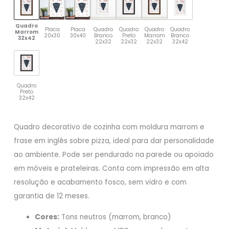
Quadro
Placa
Placa
Quadro
Quadro
Quadro
Quadro
Marrom
20x30
30x40
Branco
Preto
Marrom
Branco
32x42
22x32
22x32
22x32
32x42
Quadro
Preto
32x42
Quadro decorativo de cozinha com moldura marrom e
frase em inglês sobre pizza, ideal para dar personalidade
ao ambiente. Pode ser pendurado na parede ou apoiado
em móveis e prateleiras. Conta com impressão em alta
resolução e acabamento fosco, sem vidro e com
garantia de 12 meses.
Cores:
Tons neutros (marrom, branco)