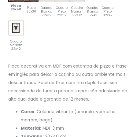
Placa
Placa
Quadro
Quadro
Quadro
Quadro
Quadro
30x40
20x30
Branco
Preto
Marrom
Branco
Preto
22x32
22x32
22x32
32x42
32x42
Quadro
Marrom
32x42
Placa decorativa em MDF com estampa de pizza e frase
em inglês para deixar a cozinha ou outro ambiente mais
descontraído. Fácil de fixar com fita dupla face, sem
necessidade de furar a parede. Impressão adesivada de
alta qualidade e garantia de 12 meses.
Cores:
Colorido vibrante (amarelo, vermelho,
marrom, bege)
Material:
MDF 3 mm
Tamanho:
30×40 cm