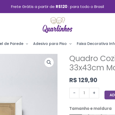
Frete Grátis a partir de
R$120
para todo o Brasil
el de Parede
Adesivo para Piso
Faixa Decorativa Infa
Quadro Cozi
Quadro
Cozinha
33x43cm Mo
Café
R$
129,90
Irlandês
33x43cm
-
+
AD
Moldura
Branca
Tamanho e moldura
quantidade