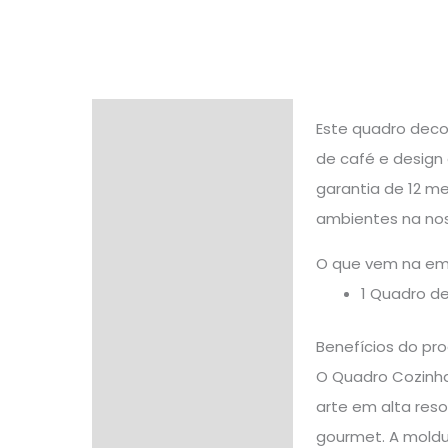
Descrição
Este quadro deco
de café e design
Informação adicional
garantia de 12 me
Avaliações (0)
ambientes na nos
O que vem na e
1 Quadro d
Benefícios do pr
O Quadro Cozinha
arte em alta res
gourmet. A moldur