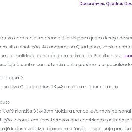
Decorativos
,
Quadros Dec
rativo com moldura branca é ideal para quem deseja deix
 em alta resolução. Ao comprar na Quartinhos, você recebe
ses e qualidade pensada para o dia a dia. Escolher seu
quad
sa loja é contar com atendimento próximo e especializado p
mbalagem?
ecorativo Café Irlandês 33x43cm com moldura branca
oduto
 Café Irlandês 33x43cm Moldura Branca leva mais persona
olução e cores em tons terrosos que combinam facilmente c
a já inclusa valoriza a imagem e facilita o uso, seja pend