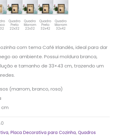
dro
Quadro
Quadro
Quadro
Quadro
nco
Preto
Marrom
Preto
Marrom
x32
22x32
22x32
32x42
32x42
ozinha com tema Café Irlandês, ideal para dar
hego ao ambiente. Possui moldura branca,
olução e tamanho de 33×43 cm, trazendo um
aredes.
sos (marrom, branco, rosa)
a
 cm
40
tiva
,
Placa Decorativa para Cozinha
,
Quadros