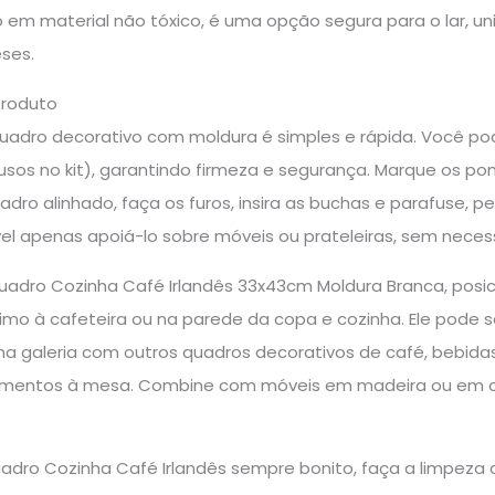
 em material não tóxico, é uma opção segura para o lar, un
ses.
produto
quadro decorativo com moldura é simples e rápida. Você po
usos no kit), garantindo firmeza e segurança. Marque os pont
dro alinhado, faça os furos, insira as buchas e parafuse, p
l apenas apoiá-lo sobre móveis ou prateleiras, sem necess
 Quadro Cozinha Café Irlandês 33x43cm Moldura Branca, pos
imo à cafeteira ou na parede da copa e cozinha. Ele pode 
a galeria com outros quadros decorativos de café, bebidas
mentos à mesa. Combine com móveis em madeira ou em cor
adro Cozinha Café Irlandês sempre bonito, faça a limpez