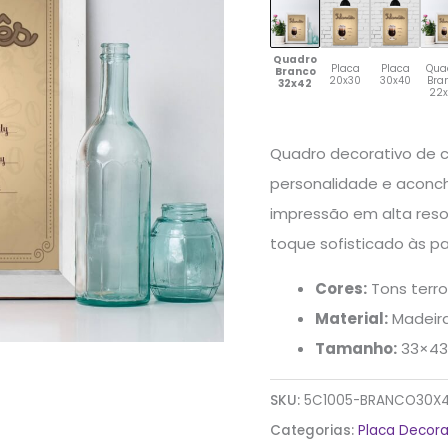
Quadro
Placa
Placa
Qua
Branco
20x30
30x40
Bra
32x42
22
Quadro decorativo de c
personalidade e aconc
impressão em alta res
toque sofisticado às p
Cores:
Tons terro
Material:
Madeir
Tamanho:
33×43
SKU:
5C1005-BRANCO30X
Categorias:
Placa Decora