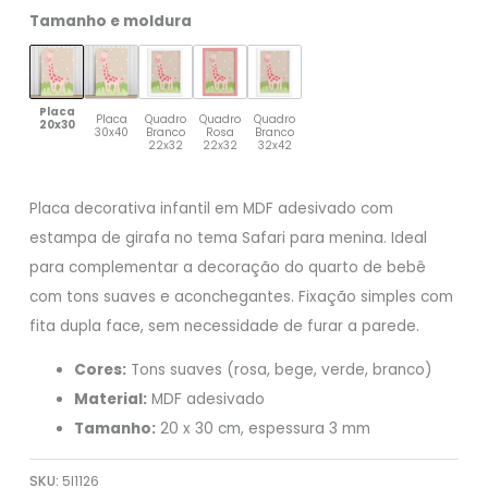
Tamanho e moldura
Placa
Placa
Quadro
Quadro
Quadro
20x30
30x40
Branco
Rosa
Branco
22x32
22x32
32x42
Placa decorativa infantil em MDF adesivado com
estampa de girafa no tema Safari para menina. Ideal
para complementar a decoração do quarto de bebê
com tons suaves e aconchegantes. Fixação simples com
fita dupla face, sem necessidade de furar a parede.
Cores:
Tons suaves (rosa, bege, verde, branco)
Material:
MDF adesivado
Tamanho:
20 x 30 cm, espessura 3 mm
SKU:
5I1126