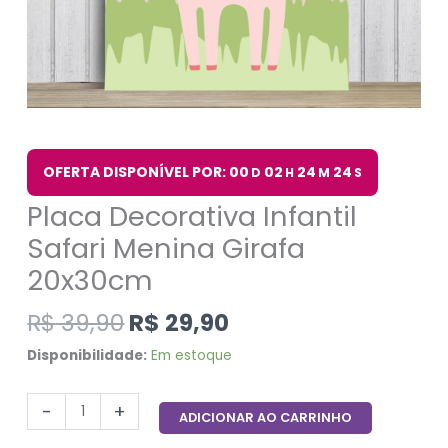
OFERTA DISPONÍVEL POR: 00
02
24
24
D
H
M
S
Placa Decorativa Infantil
Safari Menina Girafa
20x30cm
R$
39,90
R$
29,90
Disponibilidade:
Em estoque
-
+
ADICIONAR AO CARRINHO