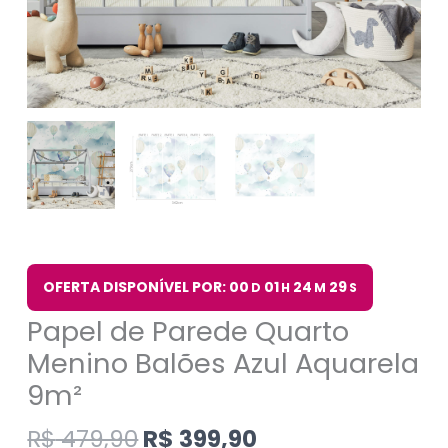
OFERTA DISPONÍVEL POR: 00
01
24
29
D
H
M
S
Papel de Parede Quarto
Menino Balões Azul Aquarela
9m²
R$
479,90
R$
399,90