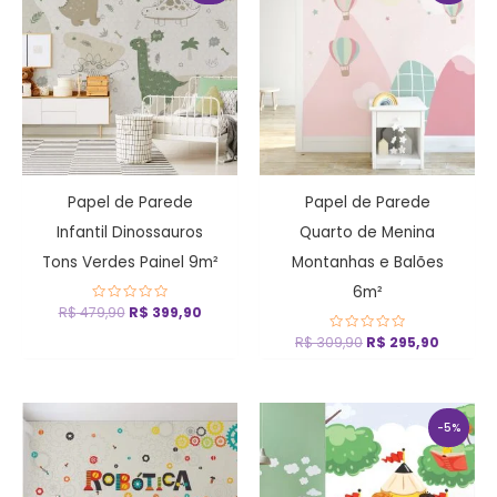
original
atual
original
atual
era:
é:
era:
é:
R$ 479,90.
R$ 399,90.
R$ 309,90.
R$ 295,
Papel de Parede
Papel de Parede
Infantil Dinossauros
Quarto de Menina
Tons Verdes Painel 9m²
Montanhas e Balões
6m²
R$
479,90
Avaliação
R$
399,90
0
de
R$
309,90
Avaliação
R$
295,90
5
0
de
5
O
O
preço
preço
-5%
original
atual
era:
é:
R$ 309,90.
R$ 295,