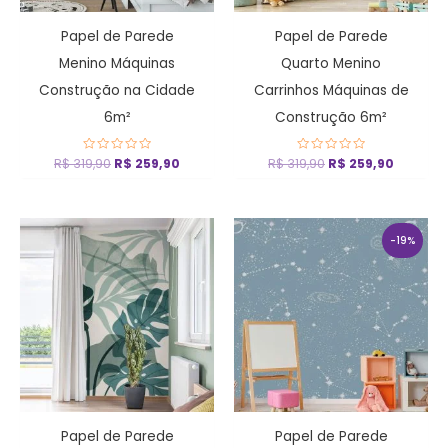
Papel de Parede
Papel de Parede
Menino Máquinas
Quarto Menino
Construção na Cidade
Carrinhos Máquinas de
6m²
Construção 6m²
R$
319,90
Avaliação
R$
259,90
R$
319,90
Avaliação
R$
259,90
0
0
de
de
5
5
O
O
preço
preço
-19%
original
atual
era:
é:
R$ 319,90.
R$ 259,
Papel de Parede
Papel de Parede