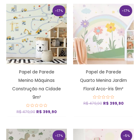
O
O
O
O
preço
preço
preço
preço
-17%
-17%
original
atual
original
atual
era:
é:
era:
é:
R$ 479,90.
R$ 399,90.
R$ 479,90.
R$ 399,
Papel de Parede
Papel de Parede
Menino Máquinas
Quarto Menina Jardim
Construção na Cidade
Floral Arco-íris 9m²
9m²
R$
479,90
Avaliação
R$
399,90
0
de
R$
479,90
Avaliação
R$
399,90
5
0
de
5
O
O
O
O
preço
preço
preço
preço
-17%
-5%