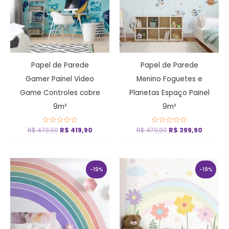
Papel de Parede
Papel de Parede
Gamer Painel Video
Menino Foguetes e
Game Controles cobre
Planetas Espaço Painel
9m²
9m²
R$
479,90
Avaliação
R$
419,90
R$
479,90
Avaliação
R$
399,90
0
0
de
de
5
5
O
O
O
O
preço
preço
preço
preço
-19%
-19%
original
atual
original
atual
era:
é:
era:
é:
R$ 319,90.
R$ 259,90.
R$ 319,90.
R$ 259,