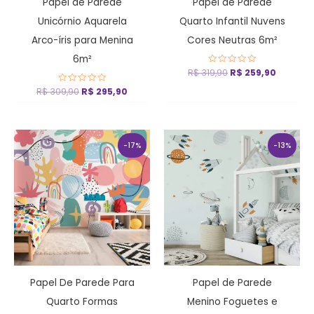
Papel de Parede
Papel de Parede
Unicórnio Aquarela
Quarto Infantil Nuvens
Arco-íris para Menina
Cores Neutras 6m²
6m²
R$
319,90
Avaliação
R$
259,90
0
de
R$
309,90
Avaliação
R$
295,90
5
0
de
5
O
O
preço
preço
-17%
-13%
original
atual
era:
é:
R$ 479,90.
R$ 399,90.
Papel De Parede Para
Papel de Parede
Quarto Formas
Menino Foguetes e