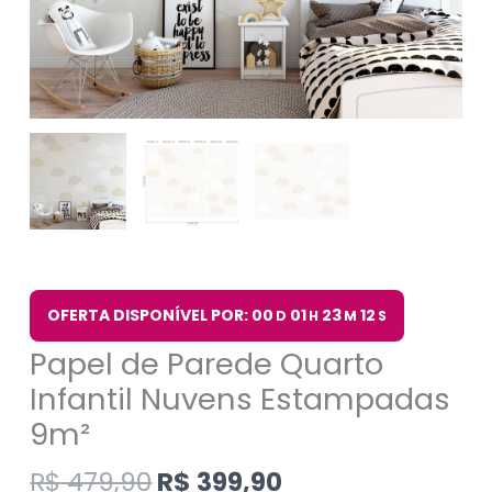
OFERTA DISPONÍVEL POR: 00
01
23
12
D
H
M
S
Papel de Parede Quarto
Infantil Nuvens Estampadas
9m²
R$
479,90
R$
399,90