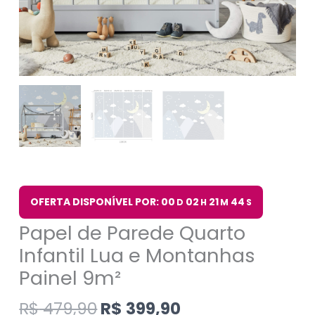
OFERTA DISPONÍVEL POR: 00
02
21
43
D
H
M
S
Papel de Parede Quarto
Infantil Lua e Montanhas
Painel 9m²
R$
479,90
R$
399,90