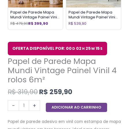
Papel de Parede Mapa
Papel de Parede Mapa
Mundi Vintage Painel Vinil
Mundi Vintage Painel Vinil
6 rolos 9m²
8 rolos 12m²
R$
479,90
R$
399,90
R$
539,90
OFERTA DISPONÍVEL POR: 00
02
25
14
D
H
M
S
Papel de Parede Mapa
Mundi Vintage Painel Vinil 4
rolos 6m²
R$
319,90
R$
259,90
-
+
ADICIONAR AO CARRINHO
Papel de parede adesivo em vinil com estampa de mapa