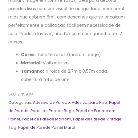
mundi vintage em tons terrosos, ideal para decorar
paredes lisas com um visual de antiguidade. Vem em 4
rolos que cobrem 6m², com desenhos que se encaixam
perfeitamente e aplicação fácil sem necessidade de
cola. Produto lavável, não tóxico e com garantia de 12
meses.
Cores:
Tons terrosos (marrom, bege)
Material:
Vinil adesivo
Tamanho:
4 rolos de 2,7m x 0,57m cada,
cobertura total de 6m²
SKU:
2P1591K4
Categorias:
Adesivo de Parede
,
Adesivo para Piso
,
Papel
de Parede
,
Papel de Parede Bege
,
Papel de Parede em
Painel
,
Papel de Parede Marrom
,
Papel de Parede Vintage
Tag:
Papel de Parede Painel Mural