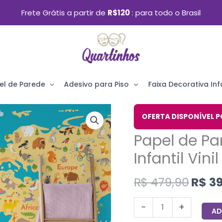
Frete Grátis a partir de
R$120
para todo o Brasil
el de Parede
Adesivo para Piso
Faixa Decorativa Infa
O
Papel
OFERTA DISPONÍVEL P
preç
de
Papel de Pa
origi
Parede
era:
Infantil Vini
Mapa
R$ 47
Mundi
R$
479,90
R$
39
Painel
Infantil
-
+
AD
Vinil