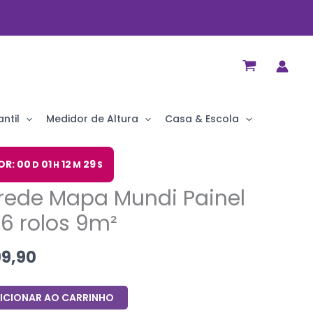
ntil
Medidor de Altura
Casa & Escola
O
OR: 00
01
12
28
D
H
M
S
o
preço
rede Mapa Mundi Painel
nal
atual
é:
l 6 rolos 9m²
9,90.
R$ 399,90.
9,90
ICIONAR AO CARRINHO