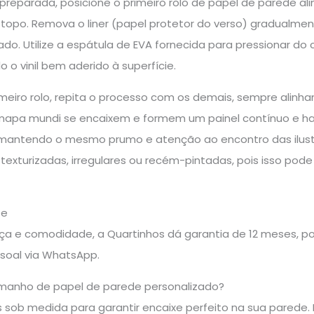
preparada, posicione o primeiro rolo de papel de parede al
opo. Remova o liner (papel protetor do verso) gradualment
o. Utilize a espátula de EVA fornecida para pressionar do c
o o vinil bem aderido à superfície.
rimeiro rolo, repita o processo com os demais, sempre al
apa mundi se encaixem e formem um painel contínuo e har
, mantendo o mesmo prumo e atenção ao encontro das ilustr
s texturizadas, irregulares ou recém-pintadas, pois isso 
te
a e comodidade, a Quartinhos dá garantia de 12 meses, pos
soal via WhatsApp.
manho de papel de parede personalizado?
sob medida para garantir encaixe perfeito na sua parede. E