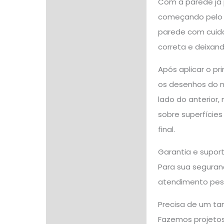
Com a parede já 
começando pelo t
parede com cuidad
correta e deixand
Após aplicar o p
os desenhos do m
lado do anterior
sobre superfície
final.
Garantia e supor
Para sua seguranç
atendimento pes
Precisa de um ta
Fazemos projetos 