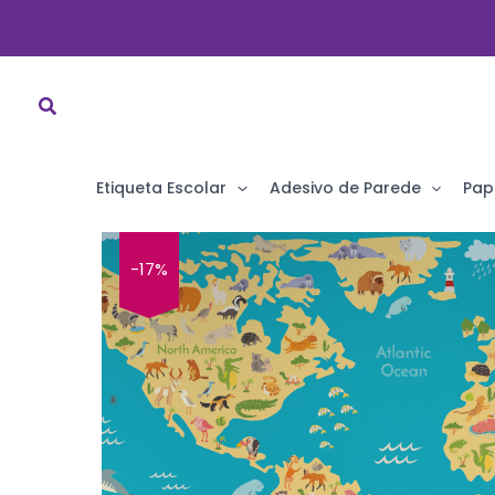
Ir
para
o
conteúdo
Etiqueta Escolar
Adesivo de Parede
Pap
-17%