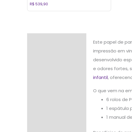
R$
539,90
Descrição
Este papel de par
impressão em vini
Informação adicional
desenvolvido espe
Avaliações (0)
e odores fortes, 
infantil
, oferecen
O que vem na e
6 rolos de 
1 espátula 
1 manual d