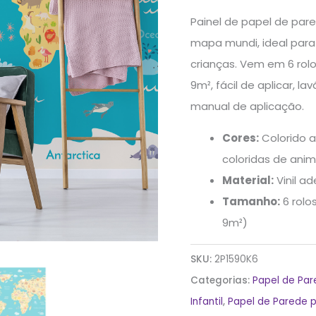
6
Painel de papel de par
rolos
mapa mundi, ideal para
9m²
crianças. Vem em 6 rol
quantidade
9m², fácil de aplicar, 
manual de aplicação.
Cores:
Colorido a
coloridas de anim
Material:
Vinil ad
Tamanho:
6 rolo
9m²)
SKU:
2P1590K6
Categorias:
Papel de Pa
Infantil
,
Papel de Parede 