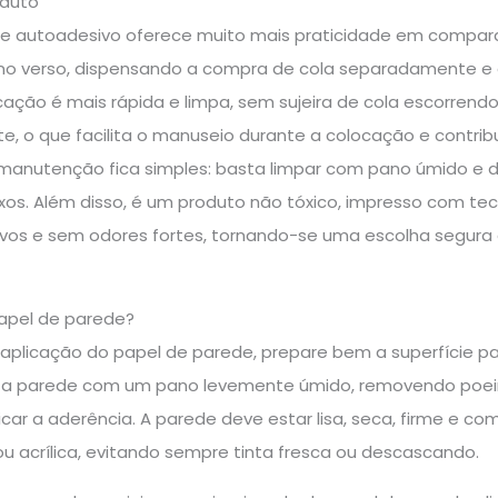
oduto
e autoadesivo oferece muito mais praticidade em compara
no verso, dispensando a compra de cola separadamente e e
icação é mais rápida e limpa, sem sujeira de cola escorrendo 
te, o que facilita o manuseio durante a colocação e contribu
 a manutenção fica simples: basta limpar com pano úmido e
s. Além disso, é um produto não tóxico, impresso com tecn
ivos e sem odores fortes, tornando-se uma escolha segura 
apel de parede?
a aplicação do papel de parede, prepare bem a superfície pa
 a parede com um pano levemente úmido, removendo poeira
car a aderência. A parede deve estar lisa, seca, firme e c
ou acrílica, evitando sempre tinta fresca ou descascando.