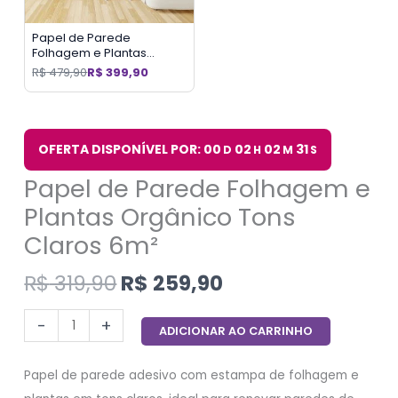
Papel de Parede
Folhagem e Plantas
Orgânico Tons Claros 9m²
R$
479,90
R$
399,90
OFERTA DISPONÍVEL POR: 00
02
02
30
D
H
M
S
Papel de Parede Folhagem e
Plantas Orgânico Tons
Claros 6m²
R$
319,90
R$
259,90
-
+
ADICIONAR AO CARRINHO
Papel de parede adesivo com estampa de folhagem e