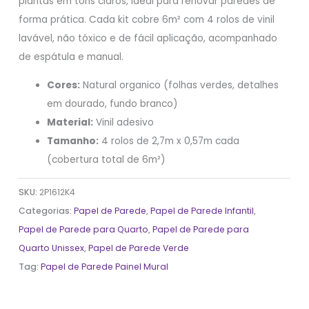
plantas em tons claros, ideal para renovar paredes de
forma prática. Cada kit cobre 6m² com 4 rolos de vinil
lavável, não tóxico e de fácil aplicação, acompanhado
de espátula e manual.
Cores:
Natural organico (folhas verdes, detalhes
em dourado, fundo branco)
Material:
Vinil adesivo
Tamanho:
4 rolos de 2,7m x 0,57m cada
(cobertura total de 6m²)
SKU:
2P1612K4
Categorias:
Papel de Parede
,
Papel de Parede Infantil
,
Papel de Parede para Quarto
,
Papel de Parede para
Quarto Unissex
,
Papel de Parede Verde
Tag:
Papel de Parede Painel Mural