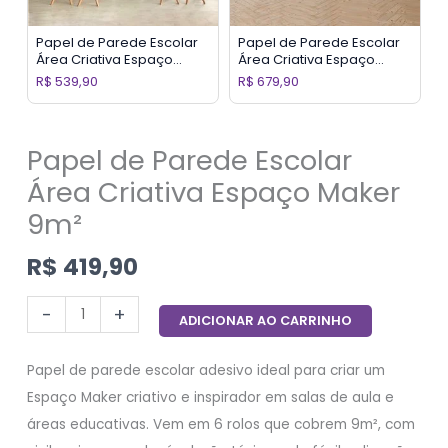
Papel de Parede Escolar
Papel de Parede Escolar
Área Criativa Espaço
Área Criativa Espaço
Maker 12m²
Maker 15m²
R$
539,90
R$
679,90
Papel de Parede Escolar
Área Criativa Espaço Maker
9m²
R$
419,90
-
+
ADICIONAR AO CARRINHO
Papel de parede escolar adesivo ideal para criar um
Espaço Maker criativo e inspirador em salas de aula e
áreas educativas. Vem em 6 rolos que cobrem 9m², com