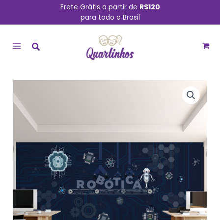
Ir
Frete Grátis a partir de
R$120
para todo o Brasil
para
MAIN
o
conteúdo
MENU
Papel
de
Parede
Escola
Sala
de
Robótica
Tons
Azul
15m²
quantidade