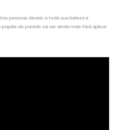
uitas pessoas devido a toda sua beleza e
apéis de parede vai ser ainda mais fácil aplicar