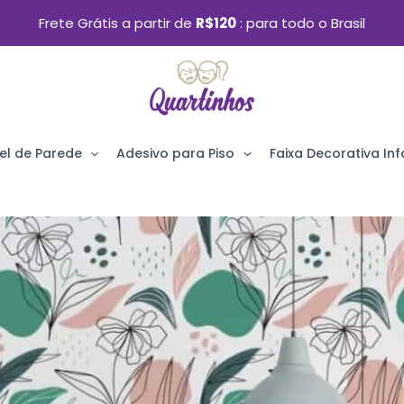
Frete Grátis a partir de
R$120
para todo o Brasil
el de Parede
Adesivo para Piso
Faixa Decorativa Infa