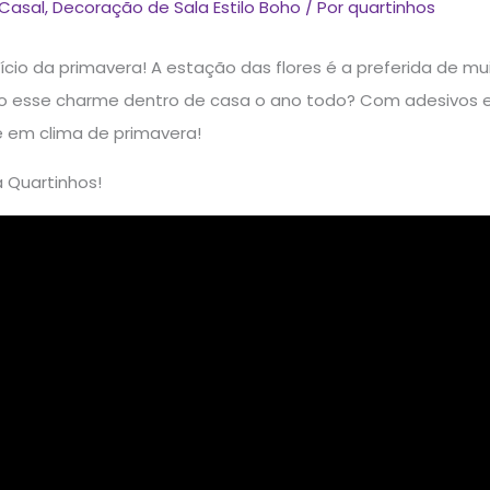
Casal
,
Decoração de Sala Estilo Boho
/ Por
quartinhos
cio da primavera! A estação das flores é a preferida de m
o esse charme dentro de casa o ano todo? Com adesivos e p
e em clima de primavera!
 Quartinhos!