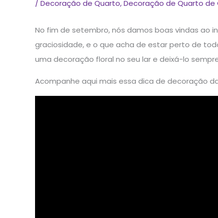
/
Decoração de Quarto
,
Decoração de Quarto de 
No fim de setembro, nós damos boas vindas ao iní
graciosidade, e o que acha de estar perto de tod
uma decoração floral no seu lar e deixá-lo sempr
Acompanhe aqui mais essa dica de decoração da