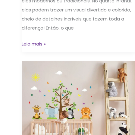
eles modernos ou tradicionais. No quarto infantil,
elas podem trazer um visual divertido e colorido,
cheio de detalhes incríveis que fazem toda a
diferença! Então, o que
Leia mais »
Decoração
Safari
para
Quarto
de
Bebê