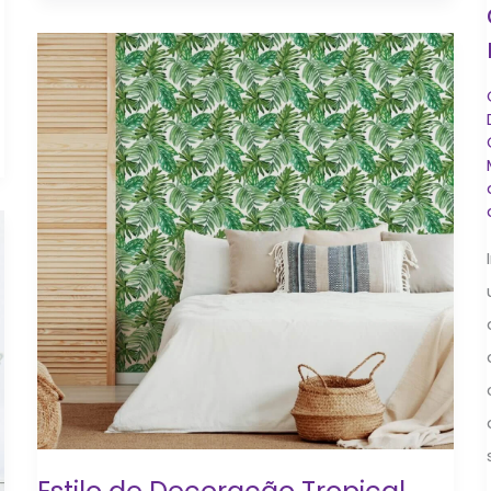
Estilo
de
Decoração
Tropical