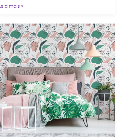
Leia mais »
Decoração
floral
–
dicas
para
o
seu
lar