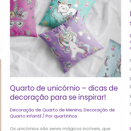
de
unicórnio
–
dicas
de
decoração
para
se
inspirar!
Quarto de unicórnio – dicas de
decoração para se inspirar!
Decoração de Quarto de Menina
,
Decoração de
Quarto Infantil
/ Por
quartinhos
Os unicórnios são seres mágicos incríveis, que