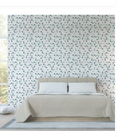
Decoração
geométrica
–
dicas
para
você
se
inspirar