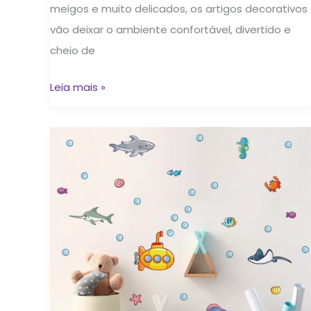
meigos e muito delicados, os artigos decorativos
vão deixar o ambiente confortável, divertido e
cheio de
Leia mais »
Adesivos
fundo
do
mar
na
decoração
de
quarto
infantil