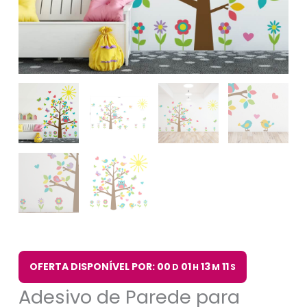
e
Pássaros
quantidade
OFERTA DISPONÍVEL POR: 00
01
13
10
D
H
M
S
Adesivo de Parede para