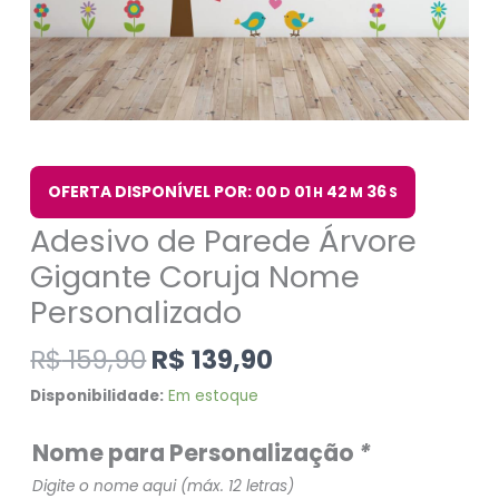
OFERTA DISPONÍVEL POR: 00
01
42
35
D
H
M
S
Adesivo de Parede Árvore
Gigante Coruja Nome
Personalizado
R$
159,90
R$
139,90
Disponibilidade:
Em estoque
Nome para Personalização
*
Digite o nome aqui (máx. 12 letras)