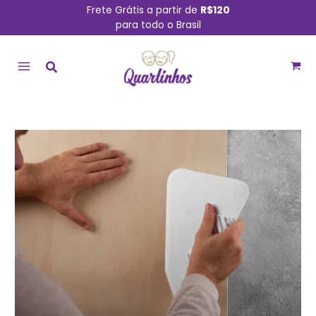
Ir
Frete Grátis a partir de
R$120
para todo o Brasil
para
MAIN
o
conteúdo
MENU