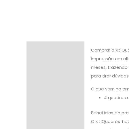
Descrição
Comprar o kit Qu
impressão em alt
Informação adicional
meses, trazendo 
Avaliações (0)
para tirar dúvid
O que vem na e
4 quadros 
Benefícios do pr
O kit Quadros Ti