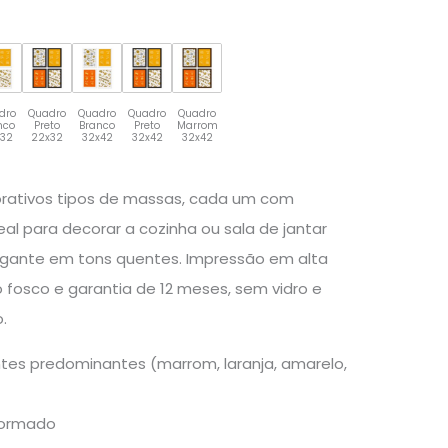
dro
Quadro
Quadro
Quadro
Quadro
nco
Preto
Branco
Preto
Marrom
x32
22x32
32x42
32x42
32x42
orativos tipos de massas, cada um com
al para decorar a cozinha ou sala de jantar
gante em tons quentes. Impressão em alta
fosco e garantia de 12 meses, sem vidro e
.
tes predominantes (marrom, laranja, amarelo,
formado