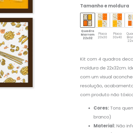
quantidade
Tamanho e moldura
Quadro
Placa
Placa
Qua
Marrom
20x30
30x40
Bra
22x32
22
Kit com 4 quadros dec
moldura de 22x32cm. Ide
com um visual aconche
resolução, acabamento 
com produto não tóxico
Cores:
Tons quen
branco)
Material:
Não in