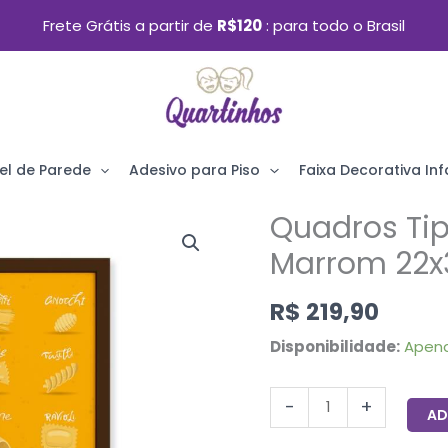
Frete Grátis a partir de
R$120
para todo o Brasil
el de Parede
Adesivo para Piso
Faixa Decorativa Infa
Quadros Ti
Quadros
Tipos
Marrom 22
de
R$
219,90
Massas
Moldura
Disponibilidade:
Apen
Marrom
22x32cm
-
+
AD
4un