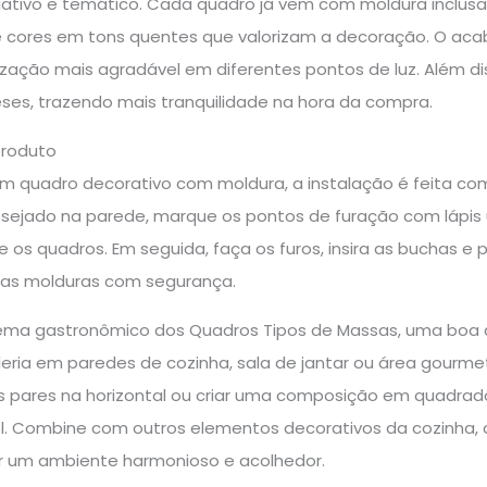
ativo e temático. Cada quadro já vem com moldura inclusa
e cores em tons quentes que valorizam a decoração. O acab
ização mais agradável em diferentes pontos de luz. Além d
ses, trazendo mais tranquilidade na hora da compra.
produto
um quadro decorativo com moldura, a instalação é feita com
esejado na parede, marque os pontos de furação com lápis 
 os quadros. Em seguida, faça os furos, insira as buchas e
 das molduras com segurança.
 tema gastronômico dos Quadros Tipos de Massas, uma boa 
ria em paredes de cozinha, sala de jantar ou área gourme
ois pares na horizontal ou criar uma composição em quadra
l. Combine com outros elementos decorativos da cozinha, c
iar um ambiente harmonioso e acolhedor.