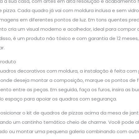
a a sua casa, com artes em alta resolução e acabamento f
e pizza. Cada quadro já vai com moldura inclusa e sem vidro, 
 imagens em diferentes pontos de luz. Em tons quentes pr
nto cria um visual moderno e acolhedor, ideal para compor
disso, é um produto não tóxico e com garantia de 12 meses,
r.
produto
quadros decorativos com moldura, a instalação é feita com p
 onde deseja montar a composição, marque os pontos de fur
ento entre as peças. Em seguida, faça os furos, insira as 
do espaço para apoiar os quadros com segurança.
osicionar o kit de quadros de pizzas acima da mesa de jan
riando um cantinho temático cheio de charme. Você pode ali
ado ou montar uma pequena galeria combinando com outr