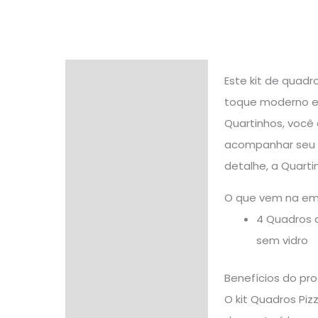
Descrição
Este kit de quad
toque moderno e d
Informação adicional
Quartinhos, você
Avaliações (0)
acompanhar seu 
detalhe, a Quarti
O que vem na e
4 Quadros 
sem vidro
Benefícios do pr
O kit Quadros Piz