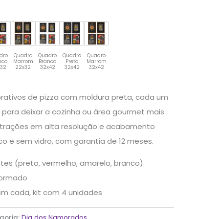
dro
Quadro
Quadro
Quadro
Quadro
nco
Marrom
Branco
Preto
Marrom
x32
22x32
32x42
32x42
32x42
rativos de pizza com moldura preta, cada um
 para deixar a cozinha ou área gourmet mais
trações em alta resolução e acabamento
co e sem vidro, com garantia de 12 meses.
es (preto, vermelho, amarelo, branco)
formado
m cada, kit com 4 unidades
goria:
Dia dos Namorados