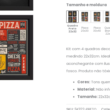
Tamanho e moldura
Quadro
Placa
Placa
Qua
Preto
20x30
30x40
Bra
22x32
22
Kit com 4 quadros deco
medindo 22x32cm. Ideal
aconchegante com ilus
fosco. Produto não tóxi
Cores:
Tons quent
Material:
Não in
Tamanho:
22x32c
SKU:
5K1122-PRETO
Cate