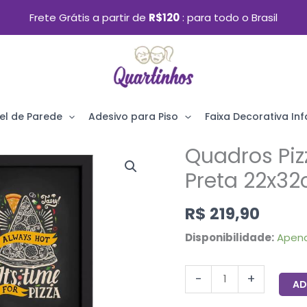
Frete Grátis a partir de
R$120
para todo o Brasil
el de Parede
Adesivo para Piso
Faixa Decorativa Infa
Quadros Piz
Quadros
Pizzas
Preta 22x3
Diversas
R$
219,90
Moldura
Preta
Disponibilidade:
Apen
22x32cm
4un
-
+
AD
quantidade