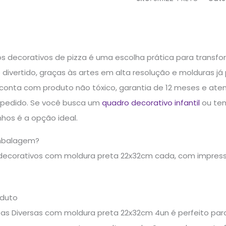
ros decorativos de pizza é uma escolha prática para trans
ivertido, graças às artes em alta resolução e molduras já
 conta com produto não tóxico, garantia de 12 meses e aten
pedido. Se você busca um
quadro decorativo infantil
ou tem
nhos é a opção ideal.
mbalagem?
decorativos com moldura preta 22x32cm cada, com impres
oduto
zas Diversas com moldura preta 22x32cm 4un é perfeito par