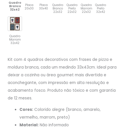
Quadro
Placa
Placa
Quadro
Quadro
Quadro
Quadro
Branco
20x30
30x40
Branco
Preto
Marrom
Preto
32x42
22x32
22x32
22x32
32x42
Quadro
Marrom
32x42
Kit com 4 quadros decorativos com frases de pizza e
moldura branca, cada um medindo 33x43cm. Ideal para
deixar a cozinha ou área gourmet mais divertida e
aconchegante, com impressão em alta resolução e
acabamento fosco. Produto não tóxico e com garantia
de 12 meses.
Cores:
Colorido alegre (branco, amarelo,
vermelho, marrom, preto)
Material:
Não informado