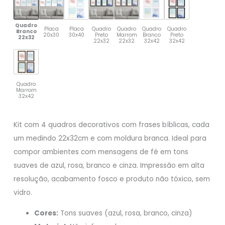
Quadro
Placa
Placa
Quadro
Quadro
Quadro
Quadro
Branco
20x30
30x40
Preto
Marrom
Branco
Preto
22x32
22x32
22x32
32x42
32x42
Quadro
Marrom
32x42
Kit com 4 quadros decorativos com frases bíblicas, cada
um medindo 22x32cm e com moldura branca. Ideal para
compor ambientes com mensagens de fé em tons
suaves de azul, rosa, branco e cinza. Impressão em alta
resolução, acabamento fosco e produto não tóxico, sem
vidro.
Cores:
Tons suaves (azul, rosa, branco, cinza)