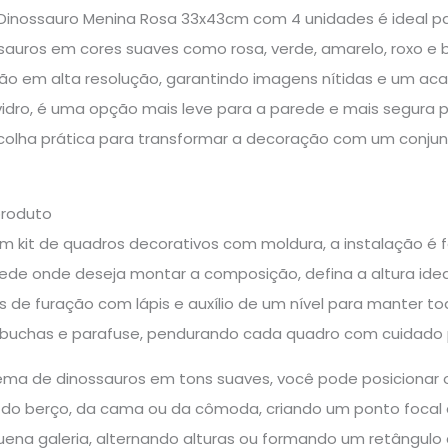
Dinossauro Menina Rosa 33x43cm com 4 unidades é ideal para
ssauros em cores suaves como rosa, verde, amarelo, roxo 
ão em alta resolução, garantindo imagens nítidas e um ac
idro, é uma opção mais leve para a parede e mais segura p
olha prática para transformar a decoração com um conju
produto
um kit de quadros decorativos com moldura, a instalação é 
parede onde deseja montar a composição, defina a altura i
de furação com lápis e auxílio de um nível para manter to
as buchas e parafuse, pendurando cada quadro com cuidado 
 tema de dinossauros em tons suaves, você pode posicionar
 do berço, da cama ou da cômoda, criando um ponto focal d
na galeria, alternando alturas ou formando um retângulo