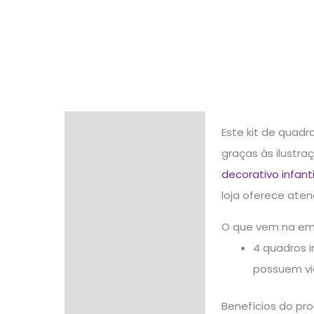
Descrição
Este kit de quad
graças às ilustr
Informação adicional
decorativo infanti
Avaliações (0)
loja oferece ate
O que vem na e
4 quadros 
possuem vid
Benefícios do pr