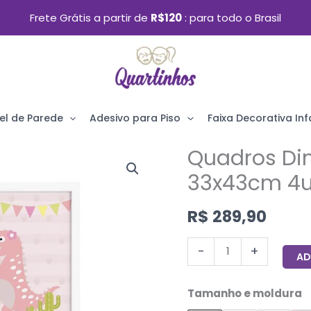
Frete Grátis a partir de
R$120
para todo o Brasil
el de Parede
Adesivo para Piso
Faixa Decorativa Infa
Quadros Di
Quadros
Dinossauro
33x43cm 4u
Menina
R$
289,90
Rosa
33x43cm
-
+
AD
4un
Moldura
Tamanho e moldura
Branca