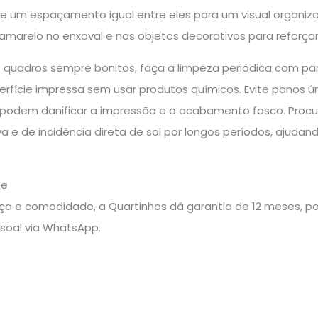
um espaçamento igual entre eles para um visual organiza
amarelo no enxoval e nos objetos decorativos para reforça
 quadros sempre bonitos, faça a limpeza periódica com p
rfície impressa sem usar produtos químicos. Evite panos ú
 podem danificar a impressão e o acabamento fosco. Procure
 e de incidência direta de sol por longos períodos, ajudand
te
a e comodidade, a Quartinhos dá garantia de 12 meses, pos
soal via WhatsApp.