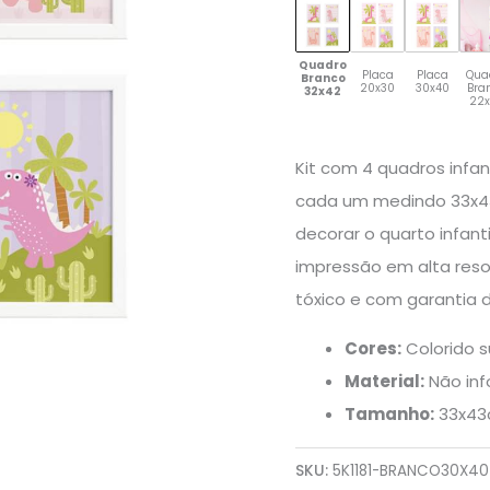
quantidade
Quadro
Placa
Placa
Qua
Branco
20x30
30x40
Bra
32x42
22
Kit com 4 quadros infa
cada um medindo 33x43
decorar o quarto infant
impressão em alta res
tóxico e com garantia 
Cores:
Colorido s
Material:
Não in
Tamanho:
33x43c
SKU:
5K1181-BRANCO30X40