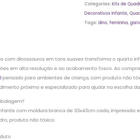
Categorias:
Kits de Quad
Decorativos Infantis
,
Quad
Tags:
dino
,
feminina
,
garo
ros com dinossauros em tons suaves transforma o quarto inf
ações em alta resolução e ao acabamento fosco. Ao compra
l
pensado para ambientes de criança, com produto não tóxic
ndimento próximo e especializado para ajudar na escolha d
mbalagem?
infantis com moldura branca de 33x43cm cada, impressão 
ro, produto não tóxico.
oduto