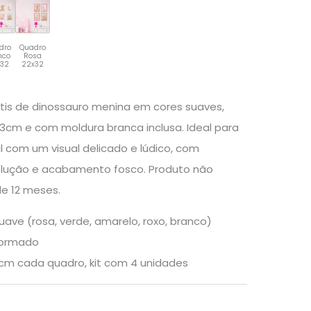
dro
Quadro
nco
Rosa
x32
22x32
ntis de dinossauro menina em cores suaves,
cm e com moldura branca inclusa. Ideal para
il com um visual delicado e lúdico, com
olução e acabamento fosco. Produto não
de 12 meses.
uave (rosa, verde, amarelo, roxo, branco)
formado
m cada quadro, kit com 4 unidades