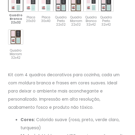
Quadro
Placa
Placa
Quadro
Quadro
Quadro
Quadro
Branco
20x30
30x40
Preto
Marrom
Branco
Preto
22x32
22x32
22x32
32x42
32x42
Quadro
Marrom
32x42
Kit com 4 quadros decorativos para cozinha, cada um
com moldura branca e frases em cores suaves. Ideal
para deixar o ambiente mais aconchegante e
personalizado. Impressão em alta resolução,
acabamento fosco e produto não tóxico.
Cores:
Colorido suave (rosa, preto, verde claro,
turquesa)