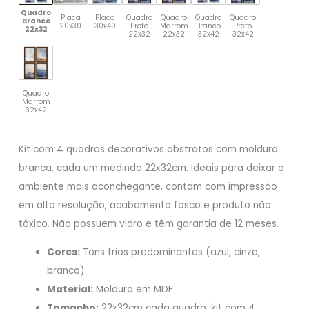
Quadro
Placa
Placa
Quadro
Quadro
Quadro
Quadro
Branco
20x30
30x40
Preto
Marrom
Branco
Preto
22x32
22x32
22x32
32x42
32x42
Quadro
Marrom
32x42
Kit com 4 quadros decorativos abstratos com moldura
branca, cada um medindo 22x32cm. Ideais para deixar o
ambiente mais aconchegante, contam com impressão
em alta resolução, acabamento fosco e produto não
tóxico. Não possuem vidro e têm garantia de 12 meses.
Cores:
Tons frios predominantes (azul, cinza,
branco)
Material:
Moldura em MDF
Tamanho:
22x32cm cada quadro, kit com 4