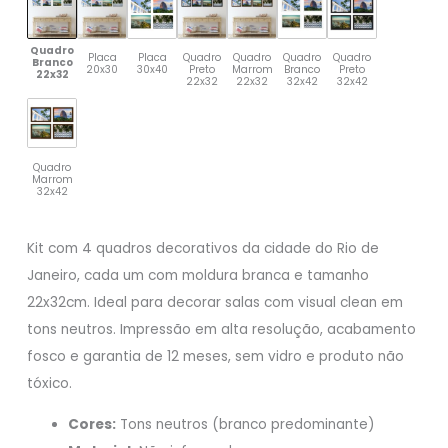
Quadro
Placa
Placa
Quadro
Quadro
Quadro
Quadro
Branco
20x30
30x40
Preto
Marrom
Branco
Preto
22x32
22x32
22x32
32x42
32x42
Quadro
Marrom
32x42
Kit com 4 quadros decorativos da cidade do Rio de
Janeiro, cada um com moldura branca e tamanho
22x32cm. Ideal para decorar salas com visual clean em
tons neutros. Impressão em alta resolução, acabamento
fosco e garantia de 12 meses, sem vidro e produto não
tóxico.
Cores:
Tons neutros (branco predominante)