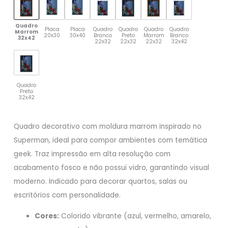
Quadro
Placa
Placa
Quadro
Quadro
Quadro
Quadro
Marrom
20x30
30x40
Branco
Preto
Marrom
Branco
32x42
22x32
22x32
22x32
32x42
Quadro
Preto
32x42
Quadro decorativo com moldura marrom inspirado no
Superman, ideal para compor ambientes com temática
geek. Traz impressão em alta resolução com
acabamento fosco e não possui vidro, garantindo visual
moderno. Indicado para decorar quartos, salas ou
escritórios com personalidade.
Cores:
Colorido vibrante (azul, vermelho, amarelo,