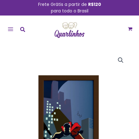
Ir
Frete Grátis a partir de
R$120
para todo o Brasil
para
MAIN
o
conteúdo
MENU
Quadro
Super
Heróis
Geek
Superman
Moldura
Marrom
33x43cm
quantidade